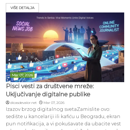
VIŠE DETALJA
Mar 07, 2026
Pisci vesti za društvene mreže:
Uključivanje digitalne publike
dicasdevalor.net
Mar 07, 2026
Izazov brzog digitalnog svetaZamislite ovo:
sedište u kancelariji ili kafiću u Beogradu, ekran
pun notifikacija, a vi pokušavate da ubacite vest