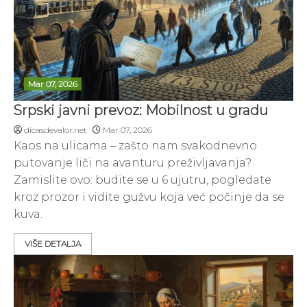
Mar 07, 2026
Srpski javni prevoz: Mobilnost u gradu
dicasdevalor.net
Mar 07, 2026
Kaos na ulicama – zašto nam svakodnevno
putovanje liči na avanturu preživljavanja?
Zamislite ovo: budite se u 6 ujutru, pogledate
kroz prozor i vidite gužvu koja već počinje da se
kuva.
VIŠE DETALJA