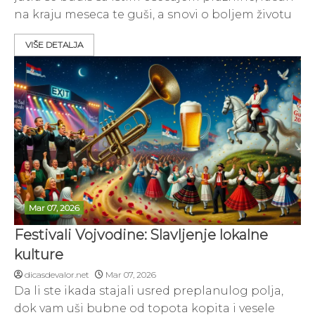
na kraju meseca te guši, a snovi o boljem životu
VIŠE DETALJA
Mar 07, 2026
Festivali Vojvodine: Slavljenje lokalne
kulture
dicasdevalor.net
Mar 07, 2026
Da li ste ikada stajali usred preplanulog polja,
dok vam uši bubne od topota kopita i vesele