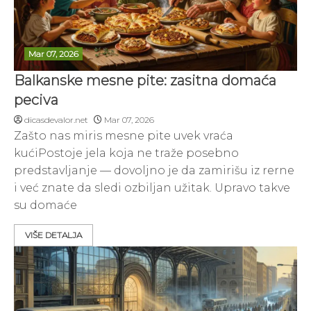
Mar 07, 2026
Balkanske mesne pite: zasitna domaća
peciva
dicasdevalor.net
Mar 07, 2026
Zašto nas miris mesne pite uvek vraća
kućiPostoje jela koja ne traže posebno
predstavljanje — dovoljno je da zamirišu iz rerne
i već znate da sledi ozbiljan užitak. Upravo takve
su domaće
VIŠE DETALJA