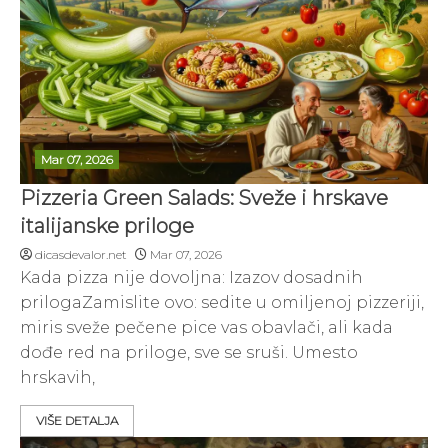
Mar 07, 2026
Pizzeria Green Salads: Sveže i hrskave
italijanske priloge
dicasdevalor.net
Mar 07, 2026
Kada pizza nije dovoljna: Izazov dosadnih
prilogaZamislite ovo: sedite u omiljenoj pizzeriji,
miris sveže pečene pice vas obavlači, ali kada
dođe red na priloge, sve se sruši. Umesto
hrskavih,
VIŠE DETALJA