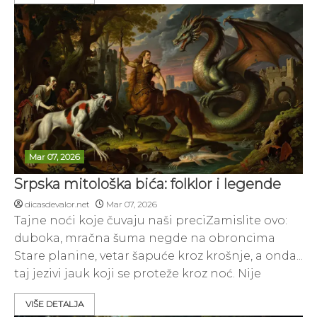
Mar 07, 2026
Srpska mitološka bića: folklor i legende
dicasdevalor.net
Mar 07, 2026
Tajne noći koje čuvaju naši preciZamislite ovo:
duboka, mračna šuma negde na obroncima
Stare planine, vetar šapuće kroz krošnje, a onda...
taj jezivi jauk koji se proteže kroz noć. Nije
VIŠE DETALJA