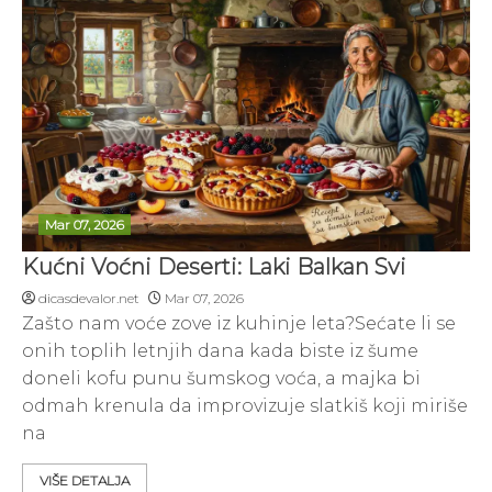
Mar 07, 2026
Kućni Voćni Deserti: Laki Balkan Svi
dicasdevalor.net
Mar 07, 2026
Zašto nam voće zove iz kuhinje leta?Sećate li se
onih toplih letnjih dana kada biste iz šume
doneli kofu punu šumskog voća, a majka bi
odmah krenula da improvizuje slatkiš koji miriše
na
VIŠE DETALJA