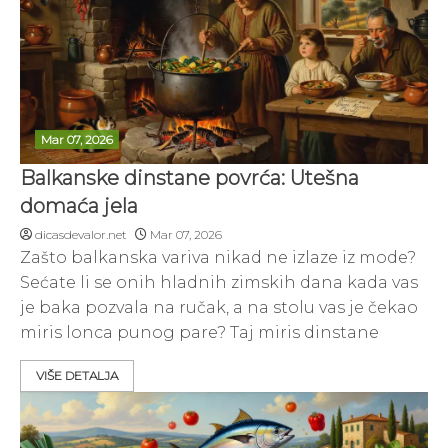
Mar 07, 2026
Balkanske dinstane povrća: Utešna
domaća jela
dicasdevalor.net
Mar 07, 2026
Zašto balkanska variva nikad ne izlaze iz mode?
Sećate li se onih hladnih zimskih dana kada vas
je baka pozvala na ručak, a na stolu vas je čekao
miris lonca punog pare? Taj miris dinstane
VIŠE DETALJA