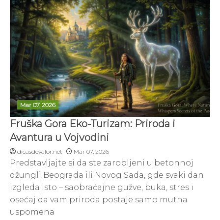
Mar 07, 2026
Fruška Gora Eko-Turizam: Priroda i
Avantura u Vojvodini
dicasdevalor.net
Mar 07, 2026
Predstavljajte si da ste zarobljeni u betonnoj
džungli Beograda ili Novog Sada, gde svaki dan
izgleda isto – saobraćajne gužve, buka, stres i
osećaj da vam priroda postaje samo mutna
uspomena