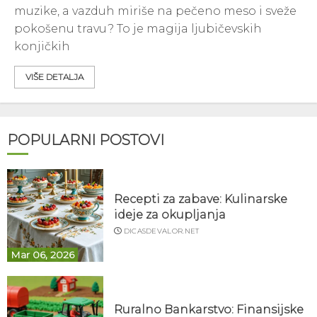
muzike, a vazduh miriše na pečeno meso i sveže
pokošenu travu? To je magija ljubičevskih
konjičkih
VIŠE DETALJA
POPULARNI POSTOVI
Recepti za zabave: Kulinarske
ideje za okupljanja
DICASDEVALOR.NET
Mar 06, 2026
Ruralno Bankarstvo: Finansijske