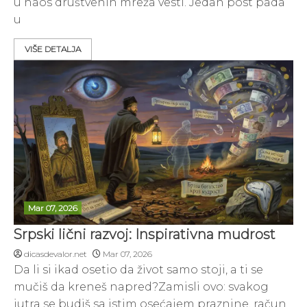
u haos društvenih mreža vesti. Jedan post pada
u
VIŠE DETALJA
Mar 07, 2026
Srpski lični razvoj: Inspirativna mudrost
dicasdevalor.net
Mar 07, 2026
Da li si ikad osetio da život samo stoji, a ti se
mučiš da kreneš napred?Zamisli ovo: svakog
jutra se budiš sa istim osećajem praznine, račun