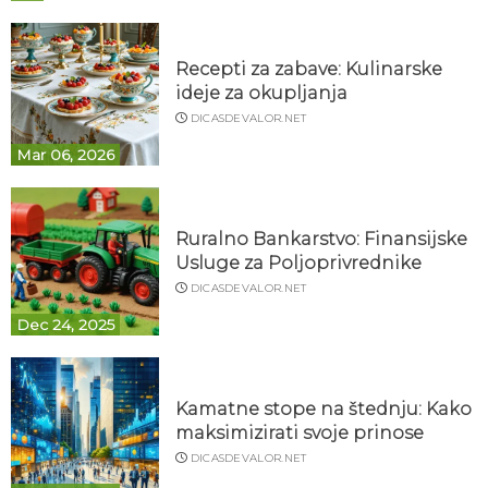
Recepti za zabave: Kulinarske
ideje za okupljanja
DICASDEVALOR.NET
Mar 06, 2026
Ruralno Bankarstvo: Finansijske
Usluge za Poljoprivrednike
DICASDEVALOR.NET
Dec 24, 2025
Kamatne stope na štednju: Kako
maksimizirati svoje prinose
DICASDEVALOR.NET