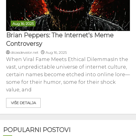
Aug 16, 2025
Brian Peppers: The Internet’s Meme
Controversy
dicasdevalor.net
Aug 16, 2025
When Viral Fame Meets Ethical DilemmasIn the
vast, unpredictable universe of internet culture,
certain names become etched into online lore—
some for their humor, some for their shock
value, and
VIŠE DETALJA
POPULARNI POSTOVI