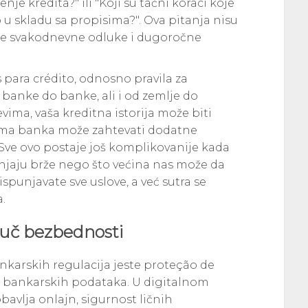
je kredita?" ili "Koji su tačni koraci koje
 skladu sa propisima?". Ova pitanja nisu
še svakodnevne odluke i dugoročne
 para crédito, odnosno pravila za
 banke do banke, ali i od zemlje do
vima, vaša kreditna istorija može biti
ama banka može zahtevati dodatne
 Sve ovo postaje još komplikovanije kada
njaju brže nego što većina nas može da
ispunjavate sve uslove, a već sutra se
.
juč bezbednosti
nkarskih regulacija jeste proteção de
a bankarskih podataka. U digitalnom
obavlja onlajn, sigurnost ličnih