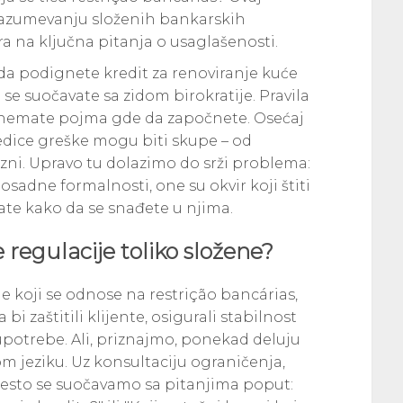
 razumevanju složenih bankarskih
a na ključna pitanja o usaglašenosti.
e da podignete kredit za renoviranje kuće
 se suočavate sa zidom birokratije. Pravila
vi nemate pojma gde da započnete. Osećaj
edice greške mogu biti skupe – od
zni. Upravo tu dolazimo do srži problema:
sadne formalnosti, one su okvir koji štiti
nate kako da se snađete u njima.
regulacije toliko složene?
ne koji se odnose na restrição bancárias,
bi zaštitili klijente, osigurali stabilnost
oupotrebe. Ali, priznajmo, ponekad deluju
m jeziku. Uz konsultaciju ograničenja,
često se suočavamo sa pitanjima poput: