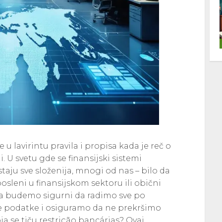
te u lavirintu pravila i propisa kada je reč o
U svetu gde se finansijski sistemi
taju sve složenija, mnogi od nas – bilo da
osleni u finansijskom sektoru ili obični
da budemo sigurni da radimo sve po
je podatke i osiguramo da ne prekršimo
a se tiču restrição bancárias? Ovaj