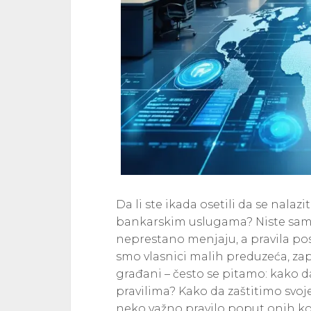
Da li ste ikada osetili da se nalazi
bankarskim uslugama? Niste sami. 
neprestano menjaju, a pravila pos
smo vlasnici malih preduzeća, zap
građani – često se pitamo: kako 
pravilima? Kako da zaštitimo svo
neko važno pravilo poput onih koj