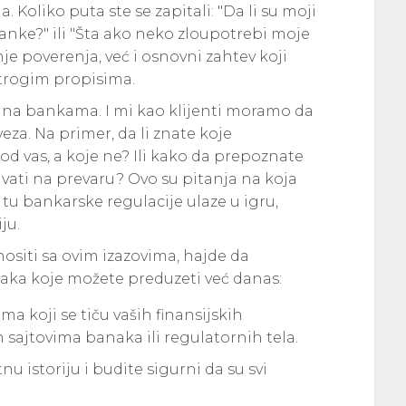
. Koliko puta ste se zapitali: "Da li su moji
anke?" ili "Šta ako neko zloupotrebi moje
je poverenja, već i osnovni zahtev koji
trogim propisima.
na bankama. I mi kao klijenti moramo da
za. Na primer, da li znate koje
od vas, a koje ne? Ili kako da prepoznate
vati na prevaru? Ovo su pitanja na koja
u bankarske regulacije ulaze u igru,
ju.
ositi sa ovim izazovima, hajde da
aka koje možete preduzeti već danas:
a koji se tiču vaših finansijskih
 sajtovima banaka ili regulatornih tela.
u istoriju i budite sigurni da su svi