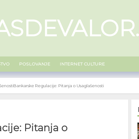
ASDEVALOR
ŠTVO
POSLOVANJE
INTERNET CULTURE
šenosti
Bankarske Regulacije: Pitanja o Usaglašenosti
ije: Pitanja o