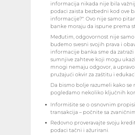
informacija nikada nije bila važnija
podaci zaista bezbedni kod ove b
informacije?". Ovo nije samo pitan
banke moraju da ispune prema s
Međutim, odgovornost nije samo 
budemo svesni svojih prava i obave
informacije banka sme da zatraži 
sumnjive zahteve koji mogu ukazi
mnogi nemaju odgovor, a upravo t
pružajući okvir za zaštitu i edukaci
Da bismo bolje razumeli kako se n
pogledamo nekoliko ključnih kor
Informišite se o osnovnim propisim
transakcija – počnite sa zvaničnim
Redovno proveravajte svoju kreditn
podaci tačni i ažurirani.