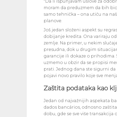
"Da li ispunjavam uslove za odobren
moram da preduzmem da bih bio u
samo tehnička – ona utiču na na
planove.
Još jedan složeni aspekt su regras
dobijanje kredita. Ona variraju od
zemlje. Na primer, u nekim slučaje
presudna, dok u drugim situacij
garancije ili dokaze o prihodima.
uzmemo u obzir da se propisi me
prati. Jednog dana ste sigurni da 
pojavi novo pravilo koje sve menja
Zaštita podataka kao kl
Jedan od najvažnijih aspekata ba
dados bancários, odnosno zaštit
dobu, gde se sve više transakcija 