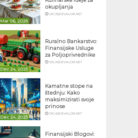
Kulinarske ideje za
okupljanja
DICASDEVALOR.NET
Mar 06, 2026
Ruralno Bankarstvo:
Finansijske Usluge
za Poljoprivrednike
DICASDEVALOR.NET
Dec 24, 2025
Kamatne stope na
štednju: Kako
maksimizirati svoje
prinose
DICASDEVALOR.NET
Dec 24, 2025
Finansijski Blogovi: