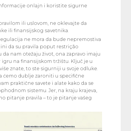
nformacije onlajn i koristite sigurne
pravilom ili uslovom, ne oklevajte da
ke ili finansijskog savetnika.
 regulacija ne mora da bude nepremostiva
ini da su pravila poput restrição
tu da nam otežaju život, ona zapravo imaju
r igru na finansijskom tržištu. Ključ je u
iše znate, to ste sigurniji u svoje odluke.
ćemo dublje zaroniti u specifične
vam praktične savete i alate kako da se
phodnom sistemu. Jer, na kraju krajeva,
mo pitanje pravila – to je pitanje vašeg