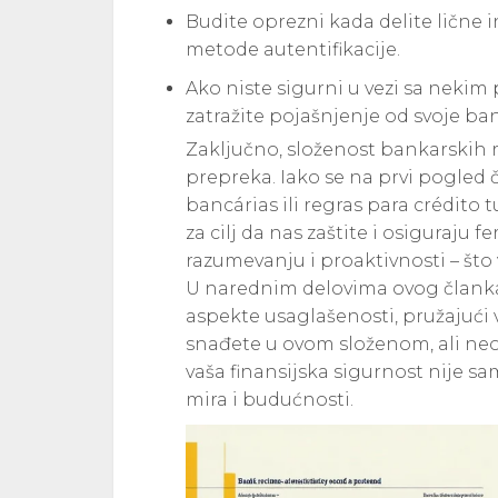
Budite oprezni kada delite lične i
metode autentifikacije.
Ako niste sigurni u vezi sa nekim 
zatražite pojašnjenje od svoje ban
Zaključno, složenost bankarskih
prepreka. Iako se na prvi pogled č
bancárias ili regras para crédito 
za cilj da nas zaštite i osiguraju fe
razumevanju i proaktivnosti – što v
U narednim delovima ovog članka 
aspekte usaglašenosti, pružajući 
snađete u ovom složenom, ali neo
vaša finansijska sigurnost nije sa
mira i budućnosti.