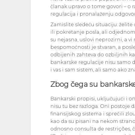
članak upravo o tome govori – o
regulacija i pronalaženju odgovor
Zamislite sledeću situaciju: želit
ili pokretanje posla, ali odjednom
su nejasna, uslovi neprozirni, a 
bespomoćnosti je stvaran, a posl
odbijenih zahteva do ozbiljnih ka
bankarske regulacije nisu samo do
i vas i sam sistem, ali samo ako z
Zbog čega su bankarske 
Bankarski propisi, uključujući i o
nisu tu bez razloga. Oni postoje da 
finansijskog sistema i sprečili zl
kao da su pisani na nekom strano
odnosno consulta de restrições, 