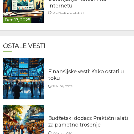
Internetu
DICASDEVALOR.NET
Dec 17, 2025
OSTALE VESTI
Finansijske vesti: Kako ostati u
toku
JUN 04, 2025
Budžetski dodaci: Praktični alati
za pametno trošenje
MAY 22, 2025