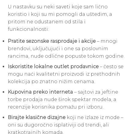
U nastavku su neki saveti koje sam lično
koristio i koji su mi pomogli da uštedim, a
pritom ne odustanem od stila i
funkcionalnosti:
Pratite sezonske rasprodaje i akcije
– mnogi
brendovi, uključujući i one sa poslovnim
rancima, nude odlične popuste tokom godine.
Iskoristite lokalne outlet prodavnice
– često se
mogu naći kvalitetni proizvodi iz prethodnih
kolekcija po znatno nižim cenama.
Kupovina preko interneta
– sajtovi za jeftine
torbe prodaja nude širok spektar modela, a
recenzije korisnika pomažu pri izboru.
Birajte klasične dizajne
koji ne izlaze iz mode –
oni su dugoročno isplativiji od trendi, ali
kratkotrajnih komada.