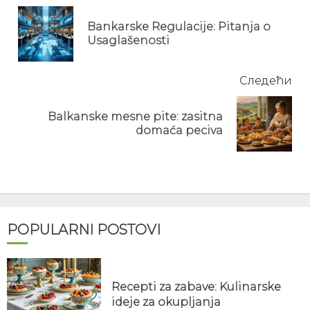
Reading
Bankarske Regulacije: Pitanja o
Pre
Usaglašenosti
pos
Следећи
Balkanske mesne pite: zasitna
Next
domaća peciva
post:
POPULARNI POSTOVI
Recepti za zabave: Kulinarske
ideje za okupljanja