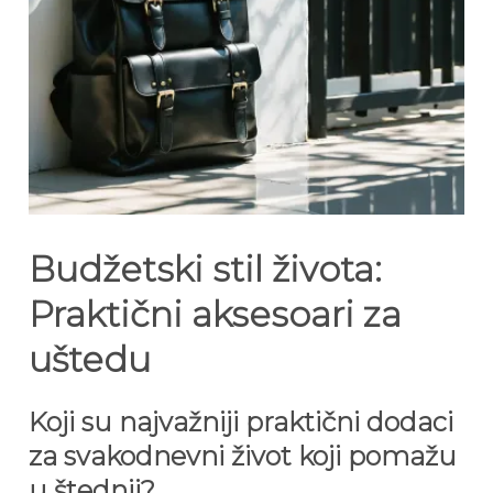
Budžetski stil života:
Praktični aksesoari za
uštedu
Koji su najvažniji praktični dodaci
za svakodnevni život koji pomažu
u štednji?