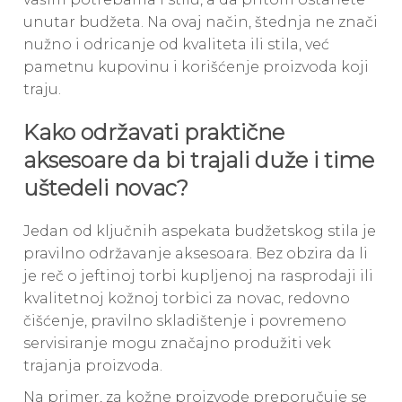
unutar budžeta. Na ovaj način, štednja ne znači
nužno i odricanje od kvaliteta ili stila, već
pametnu kupovinu i korišćenje proizvoda koji
traju.
Kako održavati praktične
aksesoare da bi trajali duže i time
uštedeli novac?
Jedan od ključnih aspekata budžetskog stila je
pravilno održavanje aksesoara. Bez obzira da li
je reč o jeftinoj torbi kupljenoj na rasprodaji ili
kvalitetnoj kožnoj torbici za novac, redovno
čišćenje, pravilno skladištenje i povremeno
servisiranje mogu značajno produžiti vek
trajanja proizvoda.
Na primer, za kožne proizvode preporučuje se