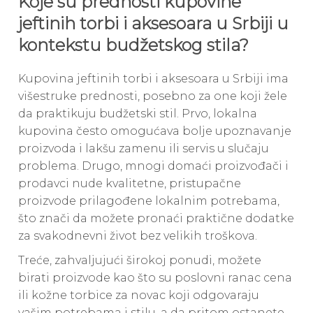
Koje su prednosti kupovine
jeftinih torbi i aksesoara u Srbiji u
kontekstu budžetskog stila?
Kupovina jeftinih torbi i aksesoara u Srbiji ima
višestruke prednosti, posebno za one koji žele
da praktikuju budžetski stil. Prvo, lokalna
kupovina često omogućava bolje upoznavanje
proizvoda i lakšu zamenu ili servis u slučaju
problema. Drugo, mnogi domaći proizvođači i
prodavci nude kvalitetne, pristupačne
proizvode prilagođene lokalnim potrebama,
što znači da možete pronaći praktične dodatke
za svakodnevni život bez velikih troškova.
Treće, zahvaljujući širokoj ponudi, možete
birati proizvode kao što su poslovni ranac cena
ili kožne torbice za novac koji odgovaraju
vašim potrebama i stilu, a da pritom ostanete