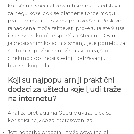
korišćenje specijalizovanih krema i sredstava
za negu kože, dok se platnene torbe mogu
prati prema uputstvima proizvođača. Poslovni
ranac cena može zahtevati proveru rajsferšlusa
i kaiševa kako bi se sprečila oštećenja. Ovim
jednostavnim koracima smanjujete potrebu za
čestom kupovinom novih aksesoara, što
direktno doprinosi štednji i održavanju
budžetskog stila.
Koji su najpopularniji praktični
dodaci za uštedu koje ljudi traže
na internetu?
Analiza pretraga na Google ukazuje da su
korisnici najviše zainteresovani za:
Jeftine torbe prodaja – traže povoljne, ali