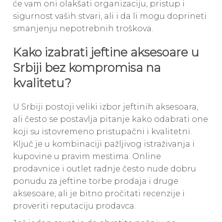
će vam oni olakšati organizaciju, pristup i
sigurnost vaših stvari, ali i da li mogu doprineti
smanjenju nepotrebnih troškova.
Kako izabrati jeftine aksesoare u
Srbiji bez kompromisa na
kvalitetu?
U Srbiji postoji veliki izbor jeftinih aksesoara,
ali često se postavlja pitanje kako odabrati one
koji su istovremeno pristupačni i kvalitetni.
Ključ je u kombinaciji pažljivog istraživanja i
kupovine u pravim mestima. Online
prodavnice i outlet radnje često nude dobru
ponudu za jeftine torbe prodaja i druge
aksesoare, ali je bitno pročitati recenzije i
proveriti reputaciju prodavca.