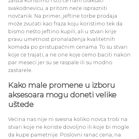
zaista koristimo i što će nam olakšati
svakodnevicu, a pritom neće isprazniti
novčanik. Na primer, jeftine torbe prodaja
može zvučati kao fraza koju koristimo tek da
bismo nešto jeftino kupili, ali u stvari krije
pravu umetnost pronalaženja kvalitetnih
komada po pristupačnim cenama. To su stvari
koje će trajati, a ne one koje ćemo baciti nakon
par meseci jer su se raspale ili su modno
zastarele.
Kako male promene u izboru
aksesoara mogu doneti velike
uštede
Većina nas nije ni svesna koliko novca troši na
stvari koje ne koriste dovoljno ili koje bi mogle
da kupe pametnije. Poslovni ranac cena, na