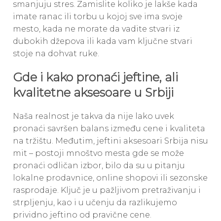
smanjuju stres. Zamislite koliko je lakše kada
imate ranac ili torbu u kojoj sve ima svoje
mesto, kada ne morate da vadite stvari iz
dubokih džepova ili kada vam ključne stvari
stoje na dohvat ruke.
Gde i kako pronaći jeftine, ali
kvalitetne aksesoare u Srbiji
Naša realnost je takva da nije lako uvek
pronaći savršen balans između cene i kvaliteta
na tržištu. Međutim, jeftini aksesoari Srbija nisu
mit – postoji mnoštvo mesta gde se može
pronaći odličan izbor, bilo da su u pitanju
lokalne prodavnice, online shopovi ili sezonske
rasprodaje. Ključ je u pažljivom pretraživanju i
strpljenju, kao i u učenju da razlikujemo
prividno jeftino od pravične cene.