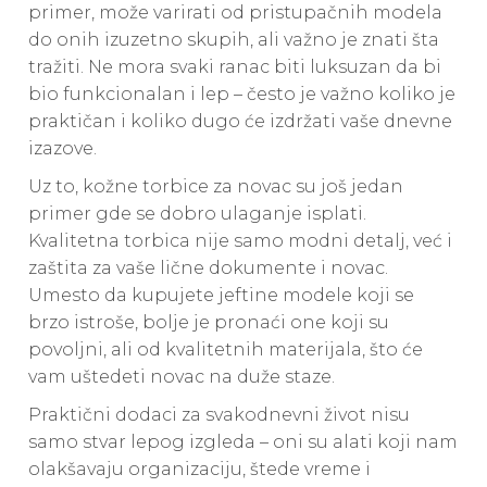
primer, može varirati od pristupačnih modela
do onih izuzetno skupih, ali važno je znati šta
tražiti. Ne mora svaki ranac biti luksuzan da bi
bio funkcionalan i lep – često je važno koliko je
praktičan i koliko dugo će izdržati vaše dnevne
izazove.
Uz to, kožne torbice za novac su još jedan
primer gde se dobro ulaganje isplati.
Kvalitetna torbica nije samo modni detalj, već i
zaštita za vaše lične dokumente i novac.
Umesto da kupujete jeftine modele koji se
brzo istroše, bolje je pronaći one koji su
povoljni, ali od kvalitetnih materijala, što će
vam uštedeti novac na duže staze.
Praktični dodaci za svakodnevni život nisu
samo stvar lepog izgleda – oni su alati koji nam
olakšavaju organizaciju, štede vreme i