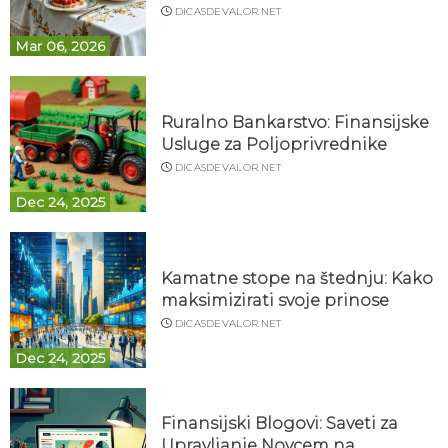
DICASDEVALOR.NET
Mar 06, 2026
Ruralno Bankarstvo: Finansijske
Usluge za Poljoprivrednike
DICASDEVALOR.NET
Dec 24, 2025
Kamatne stope na štednju: Kako
maksimizirati svoje prinose
DICASDEVALOR.NET
Dec 24, 2025
Finansijski Blogovi: Saveti za
Upravljanje Novcem na