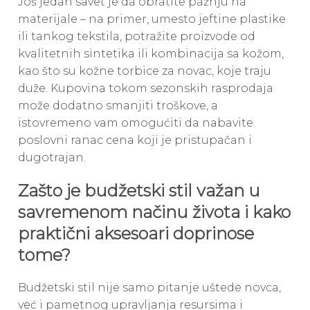
Još jedan savet je da obratite pažnju na
materijale – na primer, umesto jeftine plastike
ili tankog tekstila, potražite proizvode od
kvalitetnih sintetika ili kombinacija sa kožom,
kao što su kožne torbice za novac, koje traju
duže. Kupovina tokom sezonskih rasprodaja
može dodatno smanjiti troškove, a
istovremeno vam omogućiti da nabavite
poslovni ranac cena koji je pristupačan i
dugotrajan.
Zašto je budžetski stil važan u
savremenom načinu života i kako
praktični aksesoari doprinose
tome?
Budžetski stil nije samo pitanje uštede novca,
već i pametnog upravljanja resursima i