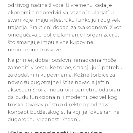
održivog načina života. U vremenu kada je
ekonomija nepredvidiva, važno je ulagati u
stvari koje imaju višestruku funkciju i dug vek
trajanja. Praktični dodaci za svakodnevni život
omogućavaju bolje planiranje i organizaciju,
što smanjuje impulsivne kupovine i
nepotrebne troškove.
Na primer, dobar poslovni ranac cena može
zameniti višestruke torbe, smanjujući potrebu
za dodatnim kupovinama. Kožne torbice za
novac su dugotrajne i štite novac, a jeftini
aksesoari Srbija mogu biti pametno odabrani
da budu funkcionalni i moderni, bez velikog
troška. Ovakav pristup direktno podržava
koncept budžetskog stila koji je fokusiran na
dugoročnu vrednost i štednju.