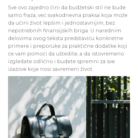
Sve ovo zajedno čini da budžetski stil ne bude
samo fraza, već svakodnevna praksa koja može
da učini život lepšim i jednostavnijim, bez
nepotrebnih finansijskih briga. U narednim
delovima ovog teksta predstaviću konkretne
primere i preporuke za praktične dodatke koji
će vam pomoći da uštedite, a da istovremeno
izgledate odlično i budete spremni za sve
izazove koje nosi savremeni život.