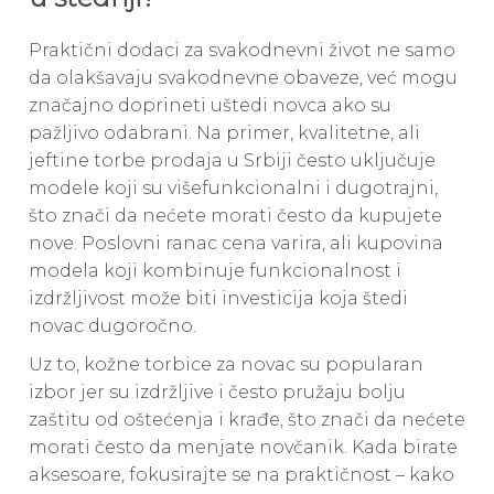
Praktični dodaci za svakodnevni život ne samo
da olakšavaju svakodnevne obaveze, već mogu
značajno doprineti uštedi novca ako su
pažljivo odabrani. Na primer, kvalitetne, ali
jeftine torbe prodaja u Srbiji često uključuje
modele koji su višefunkcionalni i dugotrajni,
što znači da nećete morati često da kupujete
nove. Poslovni ranac cena varira, ali kupovina
modela koji kombinuje funkcionalnost i
izdržljivost može biti investicija koja štedi
novac dugoročno.
Uz to, kožne torbice za novac su popularan
izbor jer su izdržljive i često pružaju bolju
zaštitu od oštećenja i krađe, što znači da nećete
morati često da menjate novčanik. Kada birate
aksesoare, fokusirajte se na praktičnost – kako