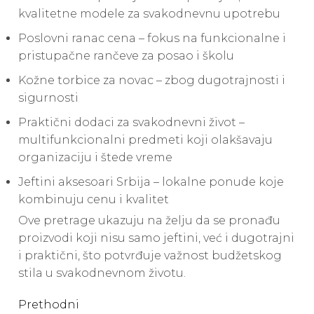
kvalitetne modele za svakodnevnu upotrebu
Poslovni ranac cena – fokus na funkcionalne i
pristupačne rančeve za posao i školu
Kožne torbice za novac – zbog dugotrajnosti i
sigurnosti
Praktični dodaci za svakodnevni život –
multifunkcionalni predmeti koji olakšavaju
organizaciju i štede vreme
Jeftini aksesoari Srbija – lokalne ponude koje
kombinuju cenu i kvalitet
Ove pretrage ukazuju na želju da se pronađu
proizvodi koji nisu samo jeftini, već i dugotrajni
i praktični, što potvrđuje važnost budžetskog
stila u svakodnevnom životu.
Continue
Prethodni