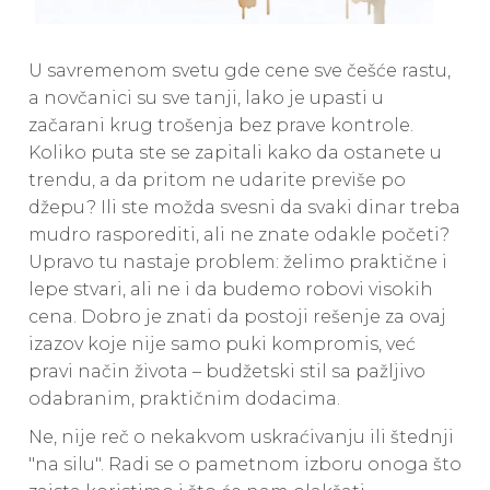
U savremenom svetu gde cene sve češće rastu,
a novčanici su sve tanji, lako je upasti u
začarani krug trošenja bez prave kontrole.
Koliko puta ste se zapitali kako da ostanete u
trendu, a da pritom ne udarite previše po
džepu? Ili ste možda svesni da svaki dinar treba
mudro rasporediti, ali ne znate odakle početi?
Upravo tu nastaje problem: želimo praktične i
lepe stvari, ali ne i da budemo robovi visokih
cena. Dobro je znati da postoji rešenje za ovaj
izazov koje nije samo puki kompromis, već
pravi način života – budžetski stil sa pažljivo
odabranim, praktičnim dodacima.
Ne, nije reč o nekakvom uskraćivanju ili štednji
"na silu". Radi se o pametnom izboru onoga što