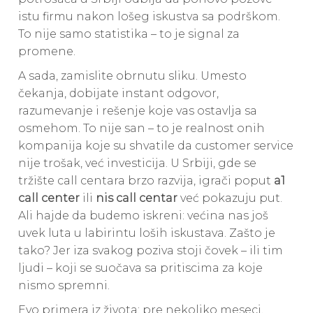
istu firmu nakon lošeg iskustva sa podrškom.
To nije samo statistika – to je signal za
promene.
A sada, zamislite obrnutu sliku. Umesto
čekanja, dobijate instant odgovor,
razumevanje i rešenje koje vas ostavlja sa
osmehom. To nije san – to je realnost onih
kompanija koje su shvatile da customer service
nije trošak, već investicija. U Srbiji, gde se
tržište call centara brzo razvija, igrači poput
a1
call center
ili
nis call centar
već pokazuju put.
Ali hajde da budemo iskreni: većina nas još
uvek luta u labirintu loših iskustava. Zašto je
tako? Jer iza svakog poziva stoji čovek – ili tim
ljudi – koji se suočava sa pritiscima za koje
nismo spremni.
Evo primera iz života: pre nekoliko meseci,