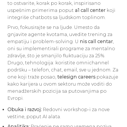
to ostvarite, korak po korak, inspirisano
uspešnim primerima poput
a1 call center
koji
integriše chatbots sa ljudskom toplinom.
Prvo, fokusirajte se na ljude. Umesto da
gnjavite agente kvotama, uvedite trening za
empatiju i problem-solving. U
nis call centar
,
oni su implementirali programe za mentalno
zdravlje, što je smanjilo fluktuaciju za 25%.
Drugo, tehnologija: koristite omnichannel
podršku – telefon, chat, email, sve u jednom. Za
one koji traže posao,
telesign careers
pokazuje
kako karijera u ovom sektoru može voditi do
menadžerskih pozicija sa putovanjima po
Evropi.
Obuka i razvoj:
Redovni workshop-i za nove
veštine, poput AI alata.
Analitika:
Praćenje ne samo vremena poziva,