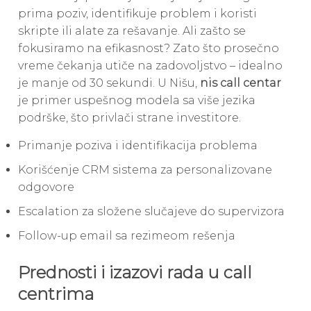
prima poziv, identifikuje problem i koristi
skripte ili alate za rešavanje. Ali zašto se
fokusiramo na efikasnost? Zato što prosečno
vreme čekanja utiče na zadovoljstvo – idealno
je manje od 30 sekundi. U Nišu,
nis call centar
je primer uspešnog modela sa više jezika
podrške, što privlači strane investitore.
Primanje poziva i identifikacija problema
Korišćenje CRM sistema za personalizovane
odgovore
Escalation za složene slučajeve do supervizora
Follow-up email sa rezimeom rešenja
Prednosti i izazovi rada u call
centrima