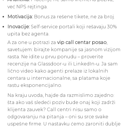
već NPS rejtinga.
Motivacija:
Bonus za rešene tikete, ne za broj.
Inovacije:
Self-service portali koji rešavaju 30%
upita bez agenta.
A za one u potrazi za
vip call centar posao
,
savetujem: birajte kompanije sa jasnom vizijom
rasta. Ne idite u prvu ponudu – proverite
recenzije na Glassdoor-u ili LinkedIn-u. Ja sam
lično video kako agenti prelaze iz lokalnih
centara u internacionalne, sa platama koje
rastu eksponencijalno.
Na kraju uvoda, hajde da razmislimo zajedno:
šta ako vaš sledeći poziv bude onaj koji zadrži
klijenta zauvek? Call centri nisu samo o
odgovaranju na pitanja – oni su srce svake
uspešne firme. U nastavku ćemo zaroniti dublje