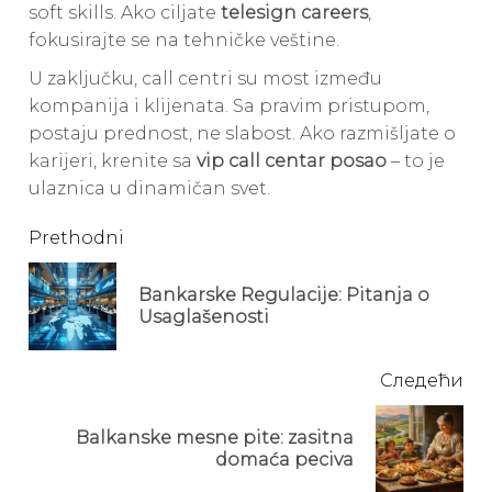
soft skills. Ako ciljate
telesign careers
,
fokusirajte se na tehničke veštine.
U zaključku, call centri su most između
kompanija i klijenata. Sa pravim pristupom,
postaju prednost, ne slabost. Ako razmišljate o
karijeri, krenite sa
vip call centar posao
– to je
ulaznica u dinamičan svet.
Continue
Prethodni
Reading
Bankarske Regulacije: Pitanja o
Pre
Usaglašenosti
pos
Следећи
Balkanske mesne pite: zasitna
Next
domaća peciva
post: