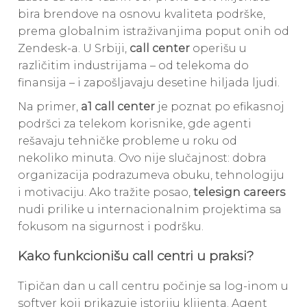
bira brendove na osnovu kvaliteta podrške,
prema globalnim istraživanjima poput onih od
Zendesk-a. U Srbiji,
call center
operišu u
različitim industrijama – od telekoma do
finansija – i zapošljavaju desetine hiljada ljudi.
Na primer,
a1 call center
je poznat po efikasnoj
podršci za telekom korisnike, gde agenti
rešavaju tehničke probleme u roku od
nekoliko minuta. Ovo nije slučajnost: dobra
organizacija podrazumeva obuku, tehnologiju
i motivaciju. Ako tražite posao,
telesign careers
nudi prilike u internacionalnim projektima sa
fokusom na sigurnost i podršku.
Kako funkcionišu call centri u praksi?
Tipičan dan u call centru počinje sa log-inom u
softver koji prikazuje istoriju klijenta. Agent