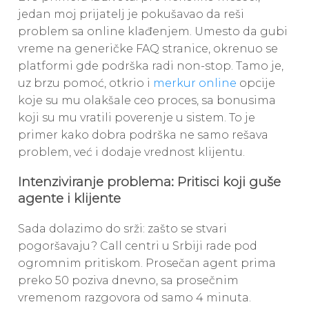
jedan moj prijatelj je pokušavao da reši
problem sa online klađenjem. Umesto da gubi
vreme na generičke FAQ stranice, okrenuo se
platformi gde podrška radi non-stop. Tamo je,
uz brzu pomoć, otkrio i
merkur online
opcije
koje su mu olakšale ceo proces, sa bonusima
koji su mu vratili poverenje u sistem. To je
primer kako dobra podrška ne samo rešava
problem, već i dodaje vrednost klijentu.
Intenziviranje problema: Pritisci koji guše
agente i klijente
Sada dolazimo do srži: zašto se stvari
pogoršavaju? Call centri u Srbiji rade pod
ogromnim pritiskom. Prosečan agent prima
preko 50 poziva dnevno, sa prosečnim
vremenom razgovora od samo 4 minuta.