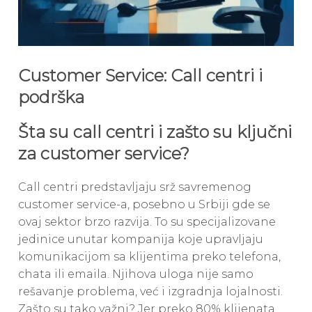
Customer Service: Call centri i
podrška
Šta su call centri i zašto su ključni
za customer service?
Call centri predstavljaju srž savremenog
customer service-a, posebno u Srbiji gde se
ovaj sektor brzo razvija. To su specijalizovane
jedinice unutar kompanija koje upravljaju
komunikacijom sa klijentima preko telefona,
chata ili emaila. Njihova uloga nije samo
rešavanje problema, već i izgradnja lojalnosti.
Zašto su tako važni? Jer preko 80% klijenata