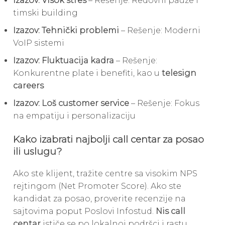
Izazov: Visok stres
– Rešenje: Redovni pauze i
timski building
Izazov: Tehnički problemi
– Rešenje: Moderni
VoIP sistemi
Izazov: Fluktuacija kadra
– Rešenje:
Konkurentne plate i benefiti, kao u
telesign
careers
Izazov: Loš customer service
– Rešenje: Fokus
na empatiju i personalizaciju
Kako izabrati najbolji call centar za posao
ili uslugu?
Ako ste klijent, tražite centre sa visokim NPS
rejtingom (Net Promoter Score). Ako ste
kandidat za posao, proverite recenzije na
sajtovima poput Poslovi Infostud.
Nis call
centar
ističe se po lokalnoj podršci i rastu,