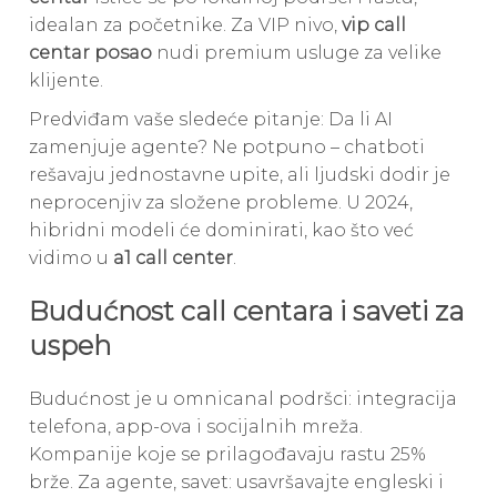
idealan za početnike. Za VIP nivo,
vip call
centar posao
nudi premium usluge za velike
klijente.
Predviđam vaše sledeće pitanje: Da li AI
zamenjuje agente? Ne potpuno – chatboti
rešavaju jednostavne upite, ali ljudski dodir je
neprocenjiv za složene probleme. U 2024,
hibridni modeli će dominirati, kao što već
vidimo u
a1 call center
.
Budućnost call centara i saveti za
uspeh
Budućnost je u omnicanal podršci: integracija
telefona, app-ova i socijalnih mreža.
Kompanije koje se prilagođavaju rastu 25%
brže. Za agente, savet: usavršavajte engleski i