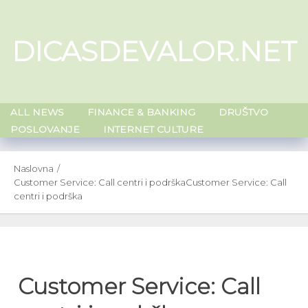
Skip
to
DICASDEVALOR.NET
content
ALL NEWS
FINANCE & BANKING
DRUŠTVO
POSLOVANJE
INTERNET CULTURE
Naslovna
Customer Service: Call centri i podrška
Customer Service: Call
centri i podrška
Customer Service: Call