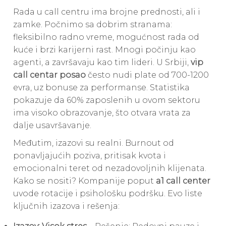
Rada u call centru ima brojne prednosti, ali i
zamke. Počnimo sa dobrim stranama:
fleksibilno radno vreme, mogućnost rada od
kuće i brzi karijerni rast. Mnogi počinju kao
agenti, a završavaju kao tim lideri. U Srbiji,
vip
call centar posao
često nudi plate od 700-1200
evra, uz bonuse za performanse. Statistika
pokazuje da 60% zaposlenih u ovom sektoru
ima visoko obrazovanje, što otvara vrata za
dalje usavršavanje.
Međutim, izazovi su realni. Burnout od
ponavljajućih poziva, pritisak kvota i
emocionalni teret od nezadovoljnih klijenata.
Kako se nositi? Kompanije poput
a1 call center
uvode rotacije i psihološku podršku. Evo liste
ključnih izazova i rešenja: