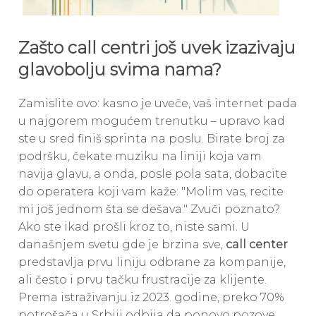
Zašto call centri još uvek izazivaju
glavobolju svima nama?
Zamislite ovo: kasno je uveče, vaš internet pada
u najgorem mogućem trenutku – upravo kad
ste u sred finiš sprinta na poslu. Birate broj za
podršku, čekate muziku na liniji koja vam
navija glavu, a onda, posle pola sata, dobacite
do operatera koji vam kaže: "Molim vas, recite
mi još jednom šta se dešava." Zvuči poznato?
Ako ste ikad prošli kroz to, niste sami. U
današnjem svetu gde je brzina sve,
call center
predstavlja prvu liniju odbrane za kompanije,
ali često i prvu tačku frustracije za klijente.
Prema istraživanju iz 2023. godine, preko 70%
potrošača u Srbiji odbija da ponovo pozove