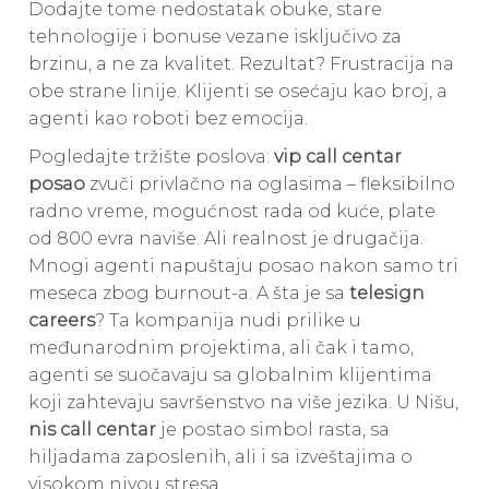
Dodajte tome nedostatak obuke, stare
tehnologije i bonuse vezane isključivo za
brzinu, a ne za kvalitet. Rezultat? Frustracija na
obe strane linije. Klijenti se osećaju kao broj, a
agenti kao roboti bez emocija.
Pogledajte tržište poslova:
vip call centar
posao
zvuči privlačno na oglasima – fleksibilno
radno vreme, mogućnost rada od kuće, plate
od 800 evra naviše. Ali realnost je drugačija.
Mnogi agenti napuštaju posao nakon samo tri
meseca zbog burnout-a. A šta je sa
telesign
careers
? Ta kompanija nudi prilike u
međunarodnim projektima, ali čak i tamo,
agenti se suočavaju sa globalnim klijentima
koji zahtevaju savršenstvo na više jezika. U Nišu,
nis call centar
je postao simbol rasta, sa
hiljadama zaposlenih, ali i sa izveštajima o
visokom nivou stresa.