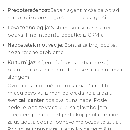
Preopterećenost:
Jedan agent može da obradi
samo toliko pre nego što počne da greši.
Loša tehnologija:
Sistemi koji se ruše usred
poziva ili ne integrišu podatke iz CRM-a.
Nedostatak motivacije:
Bonusi za broj poziva,
ne za rešene probleme.
Kulturni jaz:
Klijenti iz inostranstva očekuju
brzinu, ali lokalni agenti bore se sa akcentima i
slengom.
Ovo nije samo priča o brojkama. Zamislite
mladu devojku iz manjeg grada koja ulazi u
svet
call center
poslova puna nade. Posle
nedelje, ona se vraća kući sa glavoboljom i
osećajem poraza. Ili klijenta koji je plati milion
za uslugu, a dobija "ponovo me pozovite sutra".
Pritisci se intenziviraju jer niko ne razmišlja