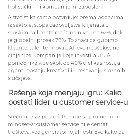
holistički – ni kompanije, ni zaposleni.
A statistika samo potvrđuje: prema podacima
iz sektora, stopa zadovoljstva klijenata u
srpskim call centrima je na nivou od 62%, dok
je globalni prosek 78%. To znači da gubimo
klijente, talente i novac. Ali evo neočekivane
činjenice: kompanije koje investiraju u AI
pomoćnike vide skok od 40% u efikasnosti, a
agenti postaju kreativniji u rešavanju složenih
slučajeva.
Rešenja koja menjaju igru: Kako
postati lider u customer service-u
Srećom, izlaz postoji. Počinje sa promenom
mindset-a: customer service nije centar
troškova, već generator lojalnosti. Evo kako da