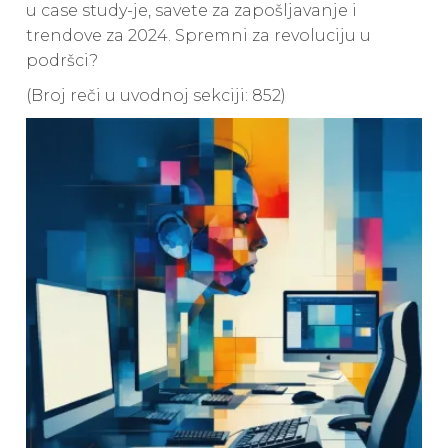
u case study-je, savete za zapošljavanje i
trendove za 2024. Spremni za revoluciju u
podršci?
(Broj reči u uvodnoj sekciji: 852)