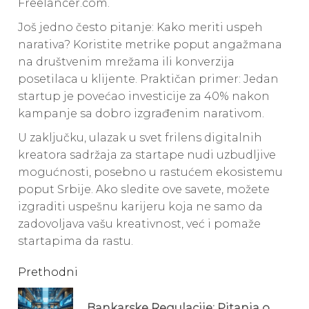
Freelancer.com.
Još jedno često pitanje: Kako meriti uspeh
narativa? Koristite metrike poput angažmana
na društvenim mrežama ili konverzija
posetilaca u klijente. Praktičan primer: Jedan
startup je povećao investicije za 40% nakon
kampanje sa dobro izgrađenim narativom.
U zaključku, ulazak u svet frilens digitalnih
kreatora sadržaja za startape nudi uzbudljive
mogućnosti, posebno u rastućem ekosistemu
poput Srbije. Ako sledite ove savete, možete
izgraditi uspešnu karijeru koja ne samo da
zadovoljava vašu kreativnost, već i pomaže
startapima da rastu.
Continue
Prethodni
Reading
Bankarske Regulacije: Pitanja o