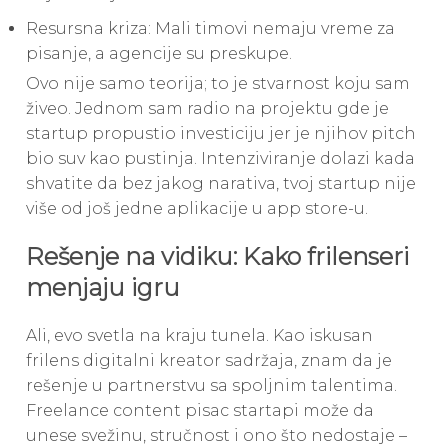
Resursna kriza: Mali timovi nemaju vreme za
pisanje, a agencije su preskupe.
Ovo nije samo teorija; to je stvarnost koju sam
živeo. Jednom sam radio na projektu gde je
startup propustio investiciju jer je njihov pitch
bio suv kao pustinja. Intenziviranje dolazi kada
shvatite da bez jakog narativa, tvoj startup nije
više od još jedne aplikacije u app store-u.
Rešenje na vidiku: Kako frilenseri
menjaju igru
Ali, evo svetla na kraju tunela. Kao iskusan
frilens digitalni kreator sadržaja, znam da je
rešenje u partnerstvu sa spoljnim talentima.
Freelance content pisac startapi može da
unese svežinu, stručnost i ono što nedostaje –