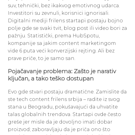
suv, tehnički, bez ikakvog emotivnog udarca.
Investitori su zevnuli, korisnici ignorisali.
Digitalni mediji frilens startapi postaju bojno
polje gde se svaki tvit, blog post ili video bori za
pažnju. Statistički, prema HubSpotu,
kompanije sa jakim content marketingom
vide 6 puta veći konverzijski rejting. Ali bez
prave priče, to je samo san.
Pojačavanje problema: Zašto je narativ
ključan, a tako teško dostupan
Evo gde stvari postaju dramatične. Zamislite da
ste tech content frilens srbija – radite iz svog
stana u Beogradu, pokušavajući da uhvatite
talas globalnih trendova. Startapi ovde često
greše jer misle da je dovoljno imati dobar
proizvod; zaboravljaju da je priča ono što