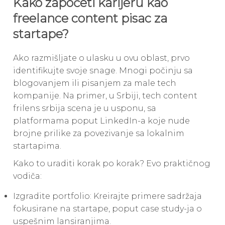
Kako započeti karijeru kao
freelance content pisac za
startape?
Ako razmišljate o ulasku u ovu oblast, prvo
identifikujte svoje snage. Mnogi počinju sa
blogovanjem ili pisanjem za male tech
kompanije. Na primer, u Srbiji, tech content
frilens srbija scena je u usponu, sa
platformama poput LinkedIn-a koje nude
brojne prilike za povezivanje sa lokalnim
startapima.
Kako to uraditi korak po korak? Evo praktičnog
vodiča:
Izgradite portfolio: Kreirajte primere sadržaja
fokusirane na startape, poput case study-ja o
uspešnim lansiranjima.