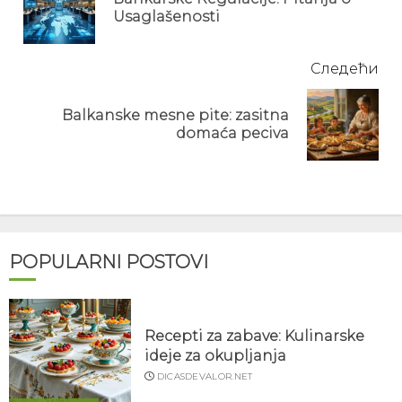
Pre
Usaglašenosti
pos
Следећи
Balkanske mesne pite: zasitna
Next
domaća peciva
post:
POPULARNI POSTOVI
Recepti za zabave: Kulinarske
ideje za okupljanja
DICASDEVALOR.NET