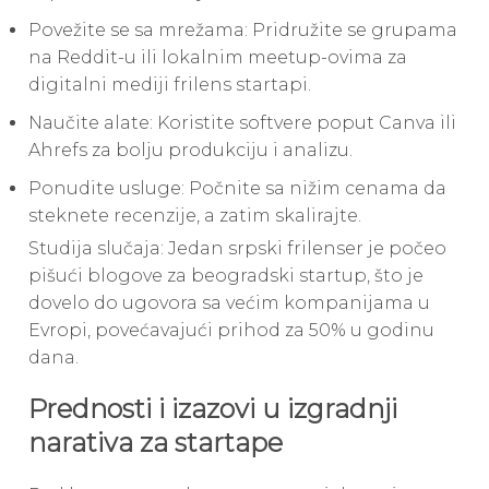
Povežite se sa mrežama: Pridružite se grupama
na Reddit-u ili lokalnim meetup-ovima za
digitalni mediji frilens startapi.
Naučite alate: Koristite softvere poput Canva ili
Ahrefs za bolju produkciju i analizu.
Ponudite usluge: Počnite sa nižim cenama da
steknete recenzije, a zatim skalirajte.
Studija slučaja: Jedan srpski frilenser je počeo
pišući blogove za beogradski startup, što je
dovelo do ugovora sa većim kompanijama u
Evropi, povećavajući prihod za 50% u godinu
dana.
Prednosti i izazovi u izgradnji
narativa za startape