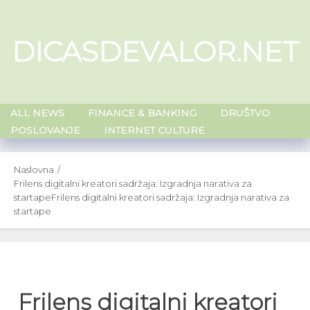
Skip
to
DICASDEVALOR.NET
content
ALL NEWS
FINANCE & BANKING
DRUŠTVO
POSLOVANJE
INTERNET CULTURE
Naslovna
Frilens digitalni kreatori sadržaja: Izgradnja narativa za
startape
Frilens digitalni kreatori sadržaja: Izgradnja narativa za
startape
Frilens digitalni kreatori