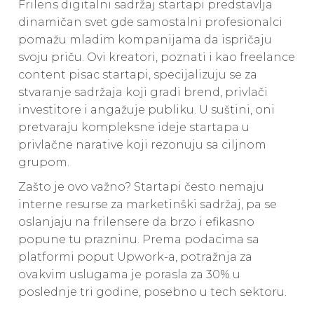
Frilens digitalni sadržaj startapi predstavlja
dinamičan svet gde samostalni profesionalci
pomažu mladim kompanijama da ispričaju
svoju priču. Ovi kreatori, poznati i kao freelance
content pisac startapi, specijalizuju se za
stvaranje sadržaja koji gradi brend, privlači
investitore i angažuje publiku. U suštini, oni
pretvaraju kompleksne ideje startapa u
privlačne narative koji rezonuju sa ciljnom
grupom.
Zašto je ovo važno? Startapi često nemaju
interne resurse za marketinški sadržaj, pa se
oslanjaju na frilensere da brzo i efikasno
popune tu prazninu. Prema podacima sa
platformi poput Upwork-a, potražnja za
ovakvim uslugama je porasla za 30% u
poslednje tri godine, posebno u tech sektoru.