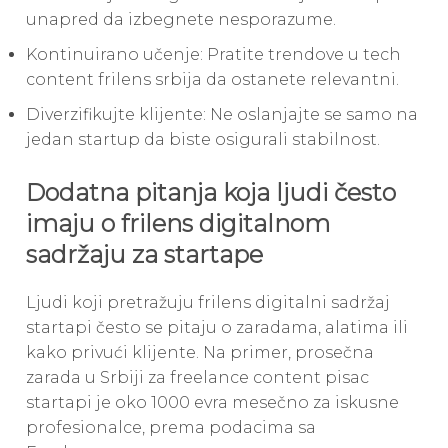
unapred da izbegnete nesporazume.
Kontinuirano učenje: Pratite trendove u tech
content frilens srbija da ostanete relevantni.
Diverzifikujte klijente: Ne oslanjajte se samo na
jedan startup da biste osigurali stabilnost.
Dodatna pitanja koja ljudi često
imaju o frilens digitalnom
sadržaju za startape
Ljudi koji pretražuju frilens digitalni sadržaj
startapi često se pitaju o zaradama, alatima ili
kako privući klijente. Na primer, prosečna
zarada u Srbiji za freelance content pisac
startapi je oko 1000 evra mesečno za iskusne
profesionalce, prema podacima sa