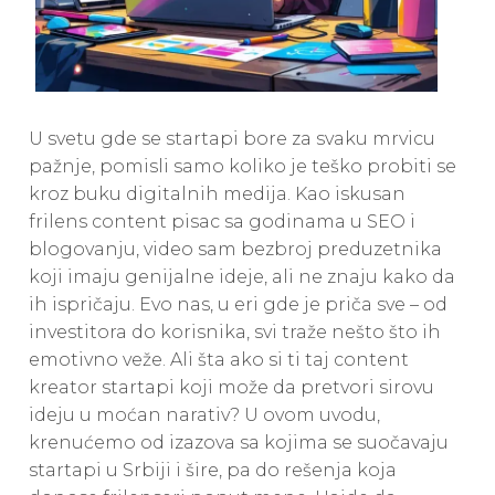
U svetu gde se startapi bore za svaku mrvicu
pažnje, pomisli samo koliko je teško probiti se
kroz buku digitalnih medija. Kao iskusan
frilens content pisac sa godinama u SEO i
blogovanju, video sam bezbroj preduzetnika
koji imaju genijalne ideje, ali ne znaju kako da
ih ispričaju. Evo nas, u eri gde je priča sve – od
investitora do korisnika, svi traže nešto što ih
emotivno veže. Ali šta ako si ti taj content
kreator startapi koji može da pretvori sirovu
ideju u moćan narativ? U ovom uvodu,
krenućemo od izazova sa kojima se suočavaju
startapi u Srbiji i šire, pa do rešenja koja