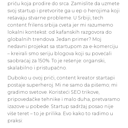
priču koja prodire do srca. Zamislite da uzmete
svoj startup i pretvorite ga u ep o herojima koji
rešavaju stvarne probleme. U Srbiji, tech
content frilens srbija cveta jer mi razumemo
lokalni kontekst: od kafanskih razgovora do
globalnih trendova. Jedan primer? Moj
nedavni projekat sa startupom za e-komerciju
– kreirali smo seriju blogova koji su povećali
saobraćaj za 150%. To je rešenje: organski,
skalabilno i pristupačno.
Duboko u ovoj priči, content kreator startapi
postaje superheroj. Mi ne samo da pišemo; mi
gradimo svetove. Koristeći SEO trikove,
pripovedačke tehnike i malo duha, pretvaramo
izazove u pobede. Startup sadržaj posao nije
više teret – to je prilika. Evo kako to radimo u
praksi: