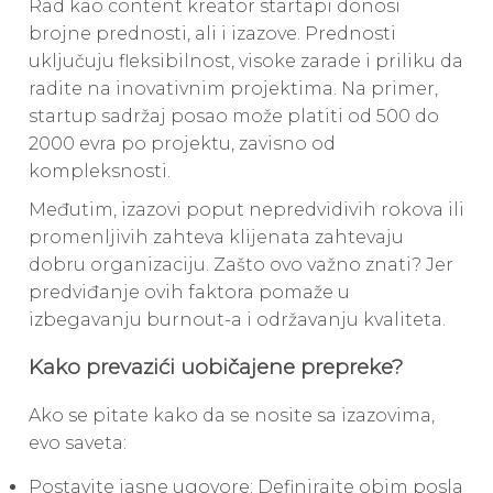
Rad kao content kreator startapi donosi
brojne prednosti, ali i izazove. Prednosti
uključuju fleksibilnost, visoke zarade i priliku da
radite na inovativnim projektima. Na primer,
startup sadržaj posao može platiti od 500 do
2000 evra po projektu, zavisno od
kompleksnosti.
Međutim, izazovi poput nepredvidivih rokova ili
promenljivih zahteva klijenata zahtevaju
dobru organizaciju. Zašto ovo važno znati? Jer
predviđanje ovih faktora pomaže u
izbegavanju burnout-a i održavanju kvaliteta.
Kako prevazići uobičajene prepreke?
Ako se pitate kako da se nosite sa izazovima,
evo saveta:
Postavite jasne ugovore: Definirajte obim posla