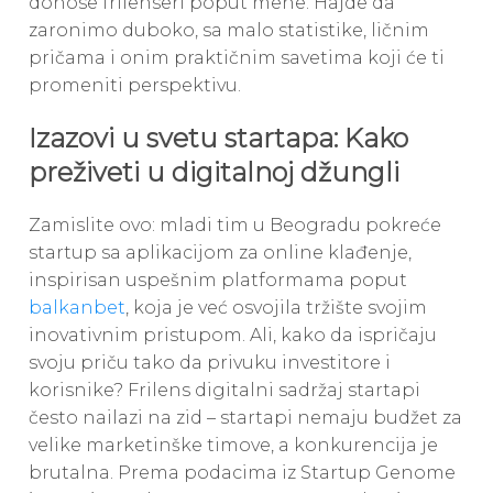
donose frilenseri poput mene. Hajde da
zaronimo duboko, sa malo statistike, ličnim
pričama i onim praktičnim savetima koji će ti
promeniti perspektivu.
Izazovi u svetu startapa: Kako
preživeti u digitalnoj džungli
Zamislite ovo: mladi tim u Beogradu pokreće
startup sa aplikacijom za online klađenje,
inspirisan uspešnim platformama poput
balkanbet
, koja je već osvojila tržište svojim
inovativnim pristupom. Ali, kako da ispričaju
svoju priču tako da privuku investitore i
korisnike? Frilens digitalni sadržaj startapi
često nailazi na zid – startapi nemaju budžet za
velike marketinške timove, a konkurencija je
brutalna. Prema podacima iz Startup Genome