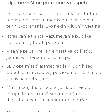
Ključne veštine potrebne za uspeh
Da biste uspeli kao content kreator startapi,
morate posedovati mešavinu kreativnosti i
tehničkog znanja. Evo nekih ključnih veština:
Istraživanje tržišta: Razumevanje publike
startapa i njihovih potreba.
Pisanje priča: Kreiranje narativa koji ističu
jedinstvene vrednosti startapa.
SEO optimizacija: Integracija ključnih reči
poput startup sadržaj posao da bi sadržaj bio
vidljiv na pretragama.
Multimedijalna produkcija: Rad sa videom,
infografikama i društvenim mrežama u
digitalni mediji frilens startapi okruženju.