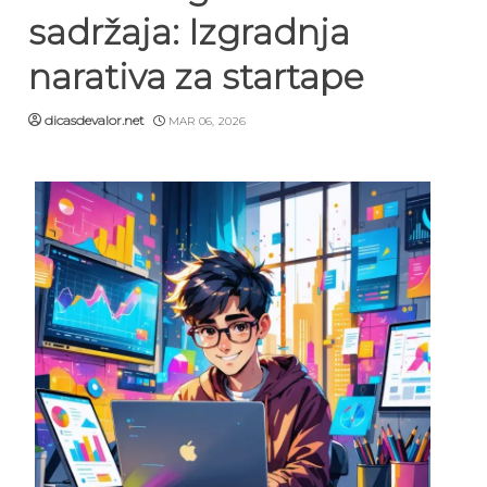
sadržaja: Izgradnja
narativa za startape
dicasdevalor.net
MAR 06, 2026