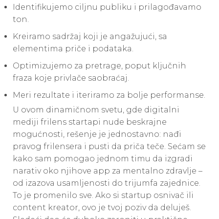
Identifikujemo ciljnu publiku i prilagođavamo
ton.
Kreiramo sadržaj koji je angažujući, sa
elementima priče i podataka.
Optimizujemo za pretrage, poput ključnih
fraza koje privlače saobraćaj.
Meri rezultate i iteriramo za bolje performanse.
U ovom dinamičnom svetu, gde digitalni
mediji frilens startapi nude beskrajne
mogućnosti, rešenje je jednostavno: nađi
pravog frilensera i pusti da priča teče. Sećam se
kako sam pomogao jednom timu da izgradi
narativ oko njihove app za mentalno zdravlje –
od izazova usamljenosti do trijumfa zajednice.
To je promenilo sve. Ako si startup osnivač ili
content kreator, ovo je tvoj poziv da deluješ.