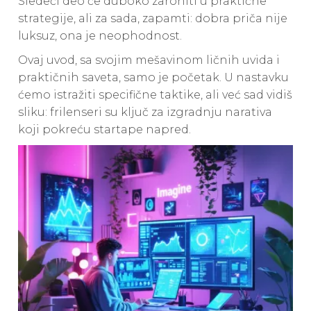
Sledeći deo će duboko zaroniti u praktične
strategije, ali za sada, zapamti: dobra priča nije
luksuz, ona je neophodnost.
Ovaj uvod, sa svojim mešavinom ličnih uvida i
praktičnih saveta, samo je početak. U nastavku
ćemo istražiti specifične taktike, ali već sad vidiš
sliku: frilenseri su ključ za izgradnju narativa
koji pokreću startape napred.