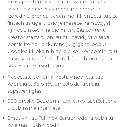
prodaje. Intenziviranje izazova dolazi kada
shvatite koliko je vremena potrebno za
izgradnju brenda. Jedan moj klijent, startup za
fintech usluge, trošio je mesece na razvoj, ali
njihov LinkedIn je bio mrtav. Bez content
kreator startapi, oni su bili nevidljivi. A sada,
pomislite na konkurenciju: giganti poput
Googlea ili lokalnih heroja koji već dominiraju.
Kako se probiti? Evo liste ključnih problema
koje vidim svakodnevno:
Nedostatak originalnosti: Mnogi startapi
kopiraju tuđe priče, umesto da kreiraju
sopstveni glas.
SEO greške: Bez optimizacije, tvoj sadržaj tone
u dubinama interneta.
Emotivni jaz: Tehnički žargon odbija publiku
koja traži ljudski dodir.