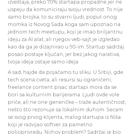
izveštaja, preko 70% startapa propadne jer ne
uspeju da komuniciraju svoju vrednost. To nije
samo brojka; to su stvarni ljudi, poput onog
momka iz Novog Sada koga sam upoznao na
jednom tech meetupu, koji je imao briljantnu
ideju za AI alat, ali njegov veb-sajt je izgledao
kao da ga je dizajnirao u 90-im. Startup sadržaj
posao postaje ključan, jer bez jakog narativa,
tvoja ideja ostaje samo ideja.
A sad, hajde da pojačamo tu sliku. U Srbiji, gde
tech scena cveta, ali resursi su ograničeni,
freelance content pisac startapi mora da se
bori sa kulturnim barijerama. Ljudi ovde vole
priče, ali ne one generičke – traže autentičnost,
nešto što rezonuje sa lokalnim duhom. Sećam
se svog prvog klijenta, malog startupa iz Niša
koji je razvijao softver za pametno
poljoprivredu. Njihov problem? Sadržaj je bio