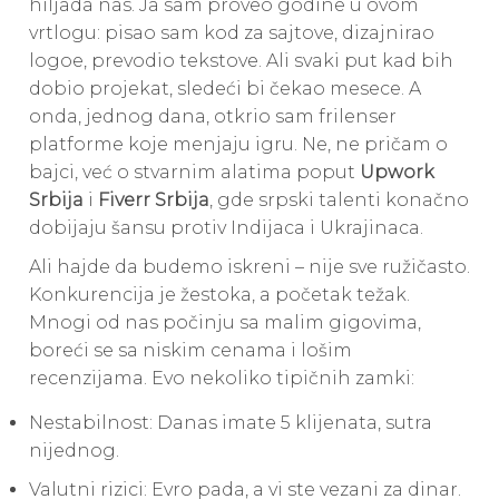
hiljada nas. Ja sam proveo godine u ovom
vrtlogu: pisao sam kod za sajtove, dizajnirao
logoe, prevodio tekstove. Ali svaki put kad bih
dobio projekat, sledeći bi čekao mesece. A
onda, jednog dana, otkrio sam frilenser
platforme koje menjaju igru. Ne, ne pričam o
bajci, već o stvarnim alatima poput
Upwork
Srbija
i
Fiverr Srbija
, gde srpski talenti konačno
dobijaju šansu protiv Indijaca i Ukrajinaca.
Ali hajde da budemo iskreni – nije sve ružičasto.
Konkurencija je žestoka, a početak težak.
Mnogi od nas počinju sa malim gigovima,
boreći se sa niskim cenama i lošim
recenzijama. Evo nekoliko tipičnih zamki:
Nestabilnost: Danas imate 5 klijenata, sutra
nijednog.
Valutni rizici: Evro pada, a vi ste vezani za dinar.