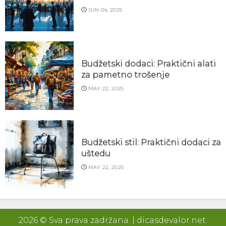
JUN 04, 2025
Budžetski dodaci: Praktični alati
za pametno trošenje
MAY 22, 2025
Budžetski stil: Praktični dodaci za
uštedu
MAY 22, 2025
2026 © Sva prava zadržana.
|
dicasdevalor.net
.