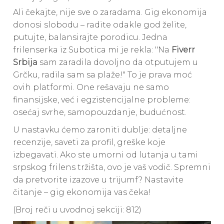
Ali čekajte, nije sve o zaradama. Gig ekonomija
donosi slobodu – radite odakle god želite,
putujte, balansirajte porodicu. Jedna
frilenserka iz Subotica mi je rekla: "Na
Fiverr
Srbija
sam zaradila dovoljno da otputujem u
Grčku, radila sam sa plaže!" To je prava moć
ovih platformi. One rešavaju ne samo
finansijske, već i egzistencijalne probleme:
osećaj svrhe, samopouzdanje, budućnost.
U nastavku ćemo zaroniti dublje: detaljne
recenzije, saveti za profil, greške koje
izbegavati. Ako ste umorni od lutanja u tami
srpskog frilens tržišta, ovo je vaš vodič. Spremni
da pretvorite izazove u trijumf? Nastavite
čitanje – gig ekonomija vas čeka!
(Broj reči u uvodnoj sekciji: 812)