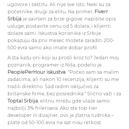
ugovore i zaštitu. Ali nije sve isto. Neki su za
početnike, drugi za elitu. Na primer,
Fiverr
Srbija
je savršen za brze gigove: napišite opis
usluge, postavite cenu od 5 dolara, i klijenti
dolaze sami. Iskustva korisnika iz Srbije
pokazuju da prvi mesec možete zaraditi 200-
500 evra samo ako imate dobar profil.
A šta kažu oni koji su prošli kroz to? Jedan moj
poznanik, programer iz Niša, podelio je
PeoplePerHour iskustva
: "Počeo sam sa malim
zadacima, ali nakon 10 recenzija, klijenti su me
tražili direktno. Sad radim isključivo za
britanske firme, bez posrednika." Slično važi i za
Toptal Srbija
, elitnu mrežu gde ulaze samo
najbolji 3% frilensera. Ako ste top-tier
developer ili dizajner, ovo je zlatna rudnika –
plate od 50-100 evra na sat nisu retkost.