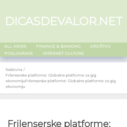
Skip
to
DICASDEVALOR.NET
content
ALL NEWS
FINANCE & BANKING
DRUŠTVO
POSLOVANJE
INTERNET CULTURE
Naslovna
Frilenserske platforme: Globalne platforme za gig
ekonomiju
Frilenserske platforme: Globalne platforme za gig
ekonomiju
Frilenserske platforme: