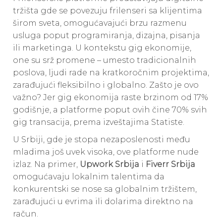
tržišta gde se povezuju frilenseri sa klijentima
širom sveta, omogućavajući brzu razmenu
usluga poput programiranja, dizajna, pisanja
ili marketinga. U kontekstu gig ekonomije,
one su srž promene – umesto tradicionalnih
poslova, ljudi rade na kratkoročnim projektima,
zarađujući fleksibilno i globalno. Zašto je ovo
važno? Jer gig ekonomija raste brzinom od 17%
godišnje, a platforme poput ovih čine 70% svih
gig transacija, prema izveštajima Statiste.
U Srbiji, gde je stopa nezaposlenosti među
mladima još uvek visoka, ove platforme nude
izlaz. Na primer,
Upwork Srbija
i
Fiverr Srbija
omogućavaju lokalnim talentima da
konkurentski se nose sa globalnim tržištem,
zarađujući u evrima ili dolarima direktno na
račun.