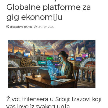
Globalne platforme za
gig ekonomiju
dicasdevalor.net
MAR 07, 2026
Život frilensera u Srbiji: Izazovi koji
vas love iz svakog ugla