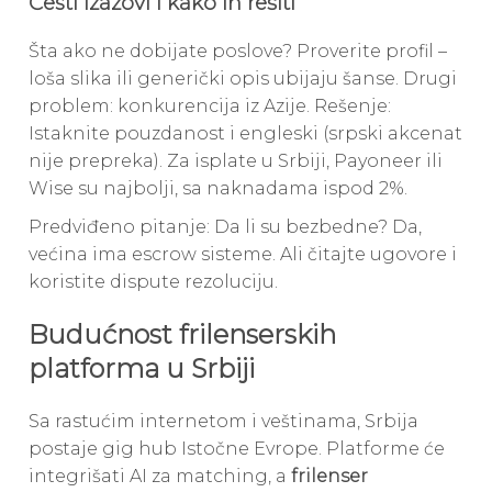
Česti izazovi i kako ih rešiti
Šta ako ne dobijate poslove? Proverite profil –
loša slika ili generički opis ubijaju šanse. Drugi
problem: konkurencija iz Azije. Rešenje:
Istaknite pouzdanost i engleski (srpski akcenat
nije prepreka). Za isplate u Srbiji, Payoneer ili
Wise su najbolji, sa naknadama ispod 2%.
Predviđeno pitanje: Da li su bezbedne? Da,
većina ima escrow sisteme. Ali čitajte ugovore i
koristite dispute rezoluciju.
Budućnost frilenserskih
platforma u Srbiji
Sa rastućim internetom i veštinama, Srbija
postaje gig hub Istočne Evrope. Platforme će
integrišati AI za matching, a
frilenser