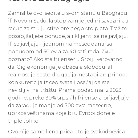
Zamislite ovo: sedite u svom stanu u Beogradu
ili Novom Sadu, laptop vam je jedini saveznik, a
račun za struju stiže pre nego što plata. Tražite
posao, šaljete ponude, ali klijenti se ne javljaju.
Ili se javljaju – jednom na mesec dana, sa
ponudom od 50 evra za 40 sati rada. Zvuči
poznato? Ako ste frilenser u Srbiji, verovatno
da. Gig ekonomija je obećala slobodu, ali
realnost je često drugačija: nestabilan prihod,
konkurencija iz ceo sveta i osećaj da ste
nevidljivi na tržištu. Prema podacima iz 2023.
godine, preko 30% srpskih frilensera prijavljuje
da zarađuje manje od 500 evra mesečno,
uprkos veštinama koje bi u Evropi donele
triple toliko.
Ovo nije samo lična priča – to je svakodnevica