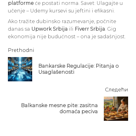
platforme
će postati norma. Savet: Ulagajte u
učenje – Udemy kursevi su jeftini i efikasni.
Ako tražite dubinsko razumevanje, počnite
danas sa
Upwork Srbija
ili
Fiverr Srbija
. Gig
ekonomija nije budućnost – ona je sadašnjost.
Continue
Prethodni
Reading
Bankarske Regulacije: Pitanja o
Pre
Usaglašenosti
pos
Следећи
Balkanske mesne pite: zasitna
Next
domaća peciva
post: