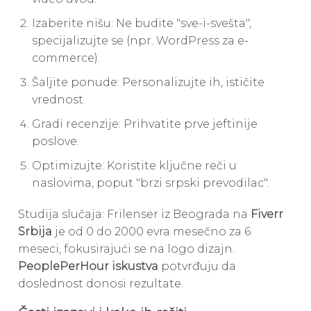
Izaberite nišu: Ne budite "sve-i-svešta",
specijalizujte se (npr. WordPress za e-
commerce).
Šaljite ponude: Personalizujte ih, ističite
vrednost.
Gradi recenzije: Prihvatite prve jeftinije
poslove.
Optimizujte: Koristite ključne reči u
naslovima, poput "brzi srpski prevodilac".
Studija slučaja: Frilenser iz Beograda na
Fiverr
Srbija
je od 0 do 2000 evra mesečno za 6
meseci, fokusirajući se na logo dizajn.
PeoplePerHour iskustva
potvrđuju da
doslednost donosi rezultate.