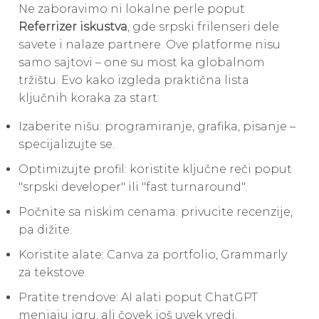
Ne zaboravimo ni lokalne perle poput
Referrizer iskustva
, gde srpski frilenseri dele
savete i nalaze partnere. Ove platforme nisu
samo sajtovi – one su most ka globalnom
tržištu. Evo kako izgleda praktična lista
ključnih koraka za start:
Izaberite nišu: programiranje, grafika, pisanje –
specijalizujte se.
Optimizujte profil: koristite ključne reči poput
"srpski developer" ili "fast turnaround".
Počnite sa niskim cenama: privucite recenzije,
pa dižite.
Koristite alate: Canva za portfolio, Grammarly
za tekstove.
Pratite trendove: AI alati poput ChatGPT
menjaju igru, ali čovek još uvek vredi.