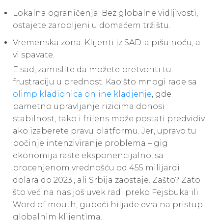
Lokalna ograničenja: Bez globalne vidljivosti,
ostajete zarobljeni u domaćem tržištu.
Vremenska zona: Klijenti iz SAD-a pišu noću, a
vi spavate.
E sad, zamislite da možete pretvoriti tu
frustraciju u prednost. Kao što mnogi rade sa
olimp kladionica online kladjenje
, gde
pametno upravljanje rizicima donosi
stabilnost, tako i frilens može postati predvidiv
ako izaberete pravu platformu. Jer, upravo tu
počinje intenziviranje problema – gig
ekonomija raste eksponencijalno, sa
procenjenom vrednošću od 455 milijardi
dolara do 2023., ali Srbija zaostaje. Zašto? Zato
što većina nas još uvek radi preko Fejsbuka ili
Word of mouth, gubeći hiljade evra na pristup
globalnim klijentima.