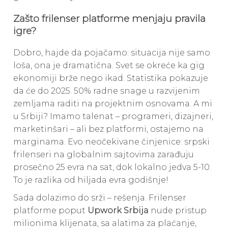
Zašto frilenser platforme menjaju pravila
igre?
Dobro, hajde da pojačamo: situacija nije samo
loša, ona je dramatična. Svet se okreće ka gig
ekonomiji brže nego ikad. Statistika pokazuje
da će do 2025. 50% radne snage u razvijenim
zemljama raditi na projektnim osnovama. A mi
u Srbiji? Imamo talenat – programeri, dizajneri,
marketinšari – ali bez platformi, ostajemo na
marginama. Evo neočekivane činjenice: srpski
frilenseri na globalnim sajtovima zarađuju
prosečno 25 evra na sat, dok lokalno jedva 5-10.
To je razlika od hiljada evra godišnje!
Sada dolazimo do srži – rešenja. Frilenser
platforme poput
Upwork Srbija
nude pristup
milionima klijenata, sa alatima za plaćanje,