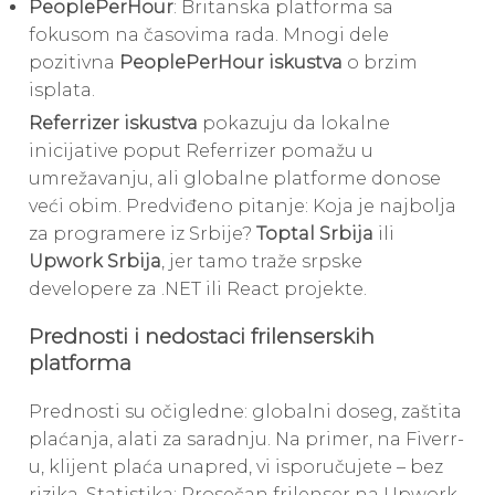
PeoplePerHour
: Britanska platforma sa
fokusom na časovima rada. Mnogi dele
pozitivna
PeoplePerHour iskustva
o brzim
isplata.
Referrizer iskustva
pokazuju da lokalne
inicijative poput Referrizer pomažu u
umrežavanju, ali globalne platforme donose
veći obim. Predviđeno pitanje: Koja je najbolja
za programere iz Srbije?
Toptal Srbija
ili
Upwork Srbija
, jer tamo traže srpske
developere za .NET ili React projekte.
Prednosti i nedostaci frilenserskih
platforma
Prednosti su očigledne: globalni doseg, zaštita
plaćanja, alati za saradnju. Na primer, na Fiverr-
u, klijent plaća unapred, vi isporučujete – bez
rizika. Statistika: Prosečan frilenser na Upwork-