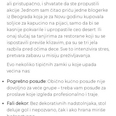
ali pristupačno, i shvatate da ste propustili
akcije. Jednom sam čitao priču jedne blogerke
iz Beograda koja je za Novu godinu kupovala
soljice za kapucino na pijaci, samo da bi se
kasnije pokvarile i upropastile ceo desert. Ili
onaj slučaj sa tanjirima za restorane koji su se
ispostavili previše klizavim, pa su se tri jela
razbila pred očima dece. Sve to intenzivira stres,
pretvara zabavu u misiju preživljavanja.
Evo nekoliko tipičnih zamki u koje upada
većina nas:
Pogrešno posuđe:
Obično kućno posuđe nije
dovoljno za veće grupe – treba vam posuđe za
proslave koje izgleda profesionalno i traje.
Fali dekor:
Bez dekorativnih nadstolnjaka, stol
deluje gol i nepozvano, čak i ako hrana miriše