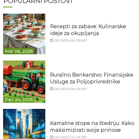
POPULARNI POSTOVI
Recepti za zabave: Kulinarske
ideje za okupljanja
DICASDEVALOR.NET
Mar 06, 2026
Ruralno Bankarstvo: Finansijske
Usluge za Poljoprivrednike
DICASDEVALOR.NET
Dec 24, 2025
Kamatne stope na štednju: Kako
maksimizirati svoje prinose
DICASDEVALOR.NET