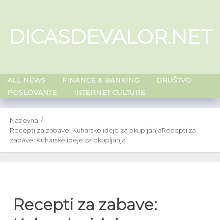
Skip
to
DICASDEVALOR.NET
content
ALL NEWS
FINANCE & BANKING
DRUŠTVO
POSLOVANJE
INTERNET CULTURE
Naslovna
Recepti za zabave: Kuharske ideje za okupljanja
Recepti za
zabave: Kuharske ideje za okupljanja
Recepti za zabave: