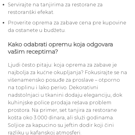
Servirajte na tanjirima za restorane za
restoranški efekat.
Proverite oprema za zabave cena pre kupovine
da ostanete u budžetu.
Kako odabrati opremu koja odgovara
vašim receptima?
Ljudi često pitaju: koja oprema za zabave je
najbolja za kućne okupljanja? Fokusirajte se na
višenamensko posuđe za proslave – otporno
na toplinu i lako perivo. Dekorativni
nadstolnjaci u tkanini dodaju eleganciju, dok
kuhinjske police prodaja rešava problem
prostora. Na primer, set tanjira za restorane
košta oko 3.000 dinara, ali služi godinama.
Soljice za kapucino su jeftin dodir koji čini
razliku u kafanskoj atmosferi.