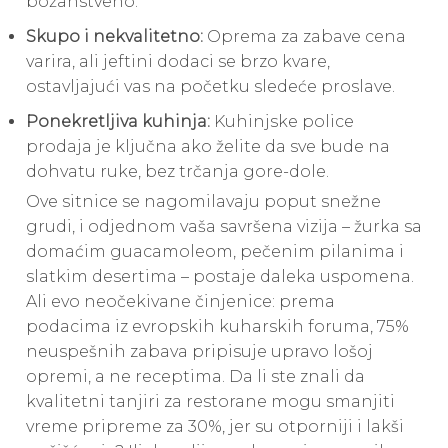
božanstveno.
Skupo i nekvalitetno:
Oprema za zabave cena
varira, ali jeftini dodaci se brzo kvare,
ostavljajući vas na početku sledeće proslave.
Ponekretljiva kuhinja:
Kuhinjske police
prodaja je ključna ako želite da sve bude na
dohvatu ruke, bez trčanja gore-dole.
Ove sitnice se nagomilavaju poput snežne
grudi, i odjednom vaša savršena vizija – žurka sa
domaćim guacamoleom, pečenim pilanima i
slatkim desertima – postaje daleka uspomena.
Ali evo neočekivane činjenice: prema
podacima iz evropskih kuharskih foruma, 75%
neuspešnih zabava pripisuje upravo lošoj
opremi, a ne receptima. Da li ste znali da
kvalitetni tanjiri za restorane mogu smanjiti
vreme pripreme za 30%, jer su otporniji i lakši