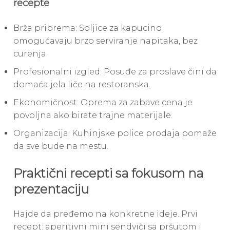
recepte
Brža priprema: Soljice za kapucino
omogućavaju brzo serviranje napitaka, bez
curenja.
Profesionalni izgled: Posuđe za proslave čini da
domaća jela liče na restoranska.
Ekonomičnost: Oprema za zabave cena je
povoljna ako birate trajne materijale.
Organizacija: Kuhinjske police prodaja pomaže
da sve bude na mestu.
Praktični recepti sa fokusom na
prezentaciju
Hajde da pređemo na konkretne ideje. Prvi
recept: aperitivni mini sendviči sa pršutom i