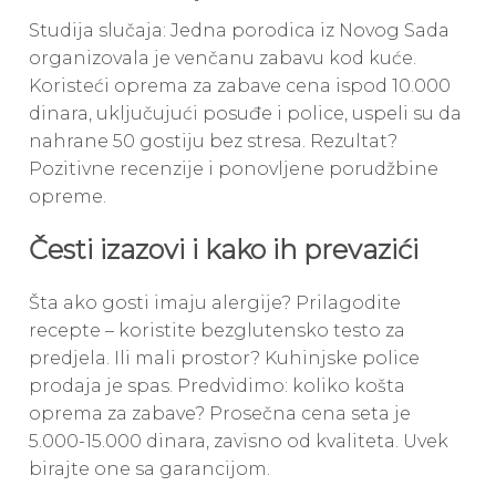
Studija slučaja: Jedna porodica iz Novog Sada
organizovala je venčanu zabavu kod kuće.
Koristeći oprema za zabave cena ispod 10.000
dinara, uključujući posuđe i police, uspeli su da
nahrane 50 gostiju bez stresa. Rezultat?
Pozitivne recenzije i ponovljene porudžbine
opreme.
Česti izazovi i kako ih prevazići
Šta ako gosti imaju alergije? Prilagodite
recepte – koristite bezglutensko testo za
predjela. Ili mali prostor? Kuhinjske police
prodaja je spas. Predvidimo: koliko košta
oprema za zabave? Prosečna cena seta je
5.000-15.000 dinara, zavisno od kvaliteta. Uvek
birajte one sa garancijom.