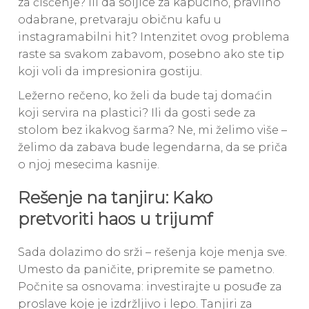
za čišćenje? Ili da soljice za kapucino, pravilno
odabrane, pretvaraju običnu kafu u
instagramabilni hit? Intenzitet ovog problema
raste sa svakom zabavom, posebno ako ste tip
koji voli da impresionira gostiju.
Ležerno rečeno, ko želi da bude taj domaćin
koji servira na plastici? Ili da gosti sede za
stolom bez ikakvog šarma? Ne, mi želimo više –
želimo da zabava bude legendarna, da se priča
o njoj mesecima kasnije.
Rešenje na tanjiru: Kako
pretvoriti haos u trijumf
Sada dolazimo do srži – rešenja koje menja sve.
Umesto da paničite, pripremite se pametno.
Počnite sa osnovama: investirajte u posuđe za
proslave koje je izdržljivo i lepo. Tanjiri za