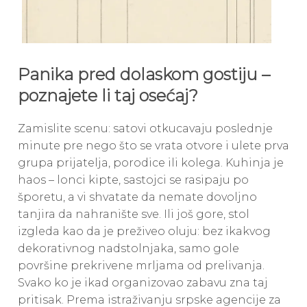
Panika pred dolaskom gostiju –
poznajete li taj osećaj?
Zamislite scenu: satovi otkucavaju poslednje
minute pre nego što se vrata otvore i ulete prva
grupa prijatelja, porodice ili kolega. Kuhinja je
haos – lonci kipte, sastojci se rasipaju po
šporetu, a vi shvatate da nemate dovoljno
tanjira da nahranište sve. Ili još gore, stol
izgleda kao da je preživeo oluju: bez ikakvog
dekorativnog nadstolnjaka, samo gole
površine prekrivene mrljama od prelivanja.
Svako ko je ikad organizovao zabavu zna taj
pritisak. Prema istraživanju srpske agencije za