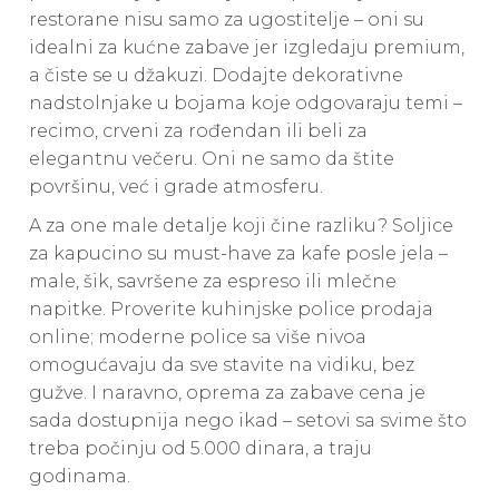
restorane nisu samo za ugostitelje – oni su
idealni za kućne zabave jer izgledaju premium,
a čiste se u džakuzi. Dodajte dekorativne
nadstolnjake u bojama koje odgovaraju temi –
recimo, crveni za rođendan ili beli za
elegantnu večeru. Oni ne samo da štite
površinu, već i grade atmosferu.
A za one male detalje koji čine razliku? Soljice
za kapucino su must-have za kafe posle jela –
male, šik, savršene za espreso ili mlečne
napitke. Proverite kuhinjske police prodaja
online; moderne police sa više nivoa
omogućavaju da sve stavite na vidiku, bez
gužve. I naravno, oprema za zabave cena je
sada dostupnija nego ikad – setovi sa svime što
treba počinju od 5.000 dinara, a traju
godinama.