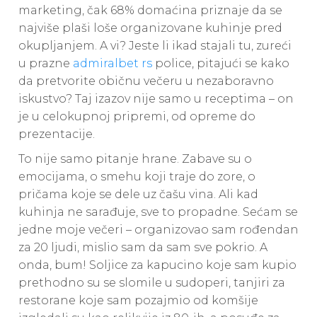
marketing, čak 68% domaćina priznaje da se
najviše plaši loše organizovane kuhinje pred
okupljanjem. A vi? Jeste li ikad stajali tu, zureći
u prazne
admiralbet rs
police, pitajući se kako
da pretvorite običnu večeru u nezaboravno
iskustvo? Taj izazov nije samo u receptima – on
je u celokupnoj pripremi, od opreme do
prezentacije.
To nije samo pitanje hrane. Zabave su o
emocijama, o smehu koji traje do zore, o
pričama koje se dele uz čašu vina. Ali kad
kuhinja ne sarađuje, sve to propadne. Sećam se
jedne moje večeri – organizovao sam rođendan
za 20 ljudi, mislio sam da sam sve pokrio. A
onda, bum! Soljice za kapucino koje sam kupio
prethodno su se slomile u sudoperi, tanjiri za
restorane koje sam pozajmio od komšije