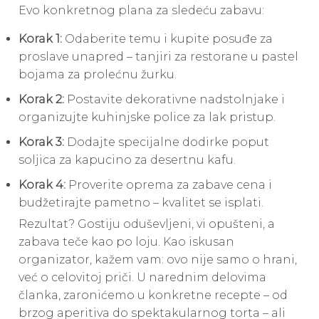
Evo konkretnog plana za sledeću zabavu:
Korak 1:
Odaberite temu i kupite posuđe za
proslave unapred – tanjiri za restorane u pastel
bojama za prolećnu žurku.
Korak 2:
Postavite dekorativne nadstolnjake i
organizujte kuhinjske police za lak pristup.
Korak 3:
Dodajte specijalne dodirke poput
soljica za kapucino za desertnu kafu.
Korak 4:
Proverite oprema za zabave cena i
budžetirajte pametno – kvalitet se isplati.
Rezultat? Gostiju oduševljeni, vi opušteni, a
zabava teče kao po loju. Kao iskusan
organizator, kažem vam: ovo nije samo o hrani,
već o celovitoj priči. U narednim delovima
članka, zaronićemo u konkretne recepte – od
brzog aperitiva do spektakularnog torta – ali