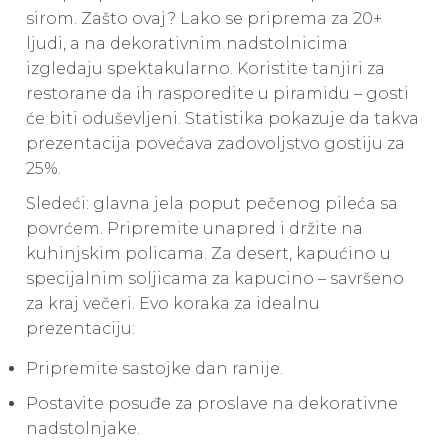
sirom. Zašto ovaj? Lako se priprema za 20+
ljudi, a na dekorativnim nadstolnicima
izgledaju spektakularno. Koristite tanjiri za
restorane da ih rasporedite u piramidu – gosti
će biti oduševljeni. Statistika pokazuje da takva
prezentacija povećava zadovoljstvo gostiju za
25%.
Sledeći: glavna jela poput pečenog pileća sa
povrćem. Pripremite unapred i držite na
kuhinjskim policama. Za desert, kapućino u
specijalnim soljicama za kapucino – savršeno
za kraj večeri. Evo koraka za idealnu
prezentaciju:
Pripremite sastojke dan ranije.
Postavite posuđe za proslave na dekorativne
nadstolnjake.