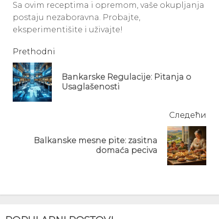
Sa ovim receptima i opremom, vaše okupljanja
postaju nezaboravna. Probajte,
eksperimentišite i uživajte!
Continue
Prethodni
Reading
Bankarske Regulacije: Pitanja o
Pre
Usaglašenosti
pos
Следећи
Balkanske mesne pite: zasitna
Next
domaća peciva
post: