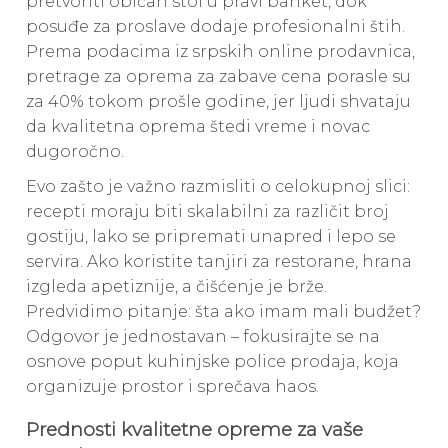
pretvoriti običan stol u pravi banket, dok
posuđe za proslave dodaje profesionalni štih.
Prema podacima iz srpskih online prodavnica,
pretrage za oprema za zabave cena porasle su
za 40% tokom prošle godine, jer ljudi shvataju
da kvalitetna oprema štedi vreme i novac
dugoročno.
Evo zašto je važno razmisliti o celokupnoj slici:
recepti moraju biti skalabilni za različit broj
gostiju, lako se pripremati unapred i lepo se
servira. Ako koristite tanjiri za restorane, hrana
izgleda apetiznije, a čišćenje je brže.
Predvidimo pitanje: šta ako imam mali budžet?
Odgovor je jednostavan – fokusirajte se na
osnove poput kuhinjske police prodaja, koja
organizuje prostor i sprečava haos.
Prednosti kvalitetne opreme za vaše