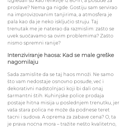
izgledali su kao relikvije iz 80-ih, a posuđe za
proslave? Nema ga nigde. Gostiju sam servirao
na improvizovanim tanjirima, a atmosfera je
pala kao da je neko isključio struju. Taj
trenutak me je naterao da razmislim: zašto se
uvek suočavamo sa ovim problemima? Zašto
nismo spremni ranije?
Intenziviranje haosa: Kad se male greške
nagomilaju
Sada zamislite da se taj haos množi. Ne samo
što vam nedostaje osnovno posuđe, već i
dekorativni nadstolnjaci koji bi dali onaj
šarmantni štih. Kuhinjske police prodaja
postaje hitna misija u poslednjem trenutku, jer
vaša stara polica ne može da podnese teret
tacni i sudova. A oprema za zabave cena? O, ta
je prava noćna mora – tražite nešto kvalitetno,