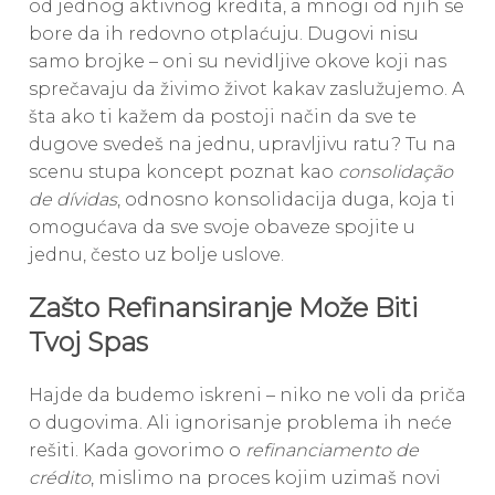
od jednog aktivnog kredita, a mnogi od njih se
bore da ih redovno otplaćuju. Dugovi nisu
samo brojke – oni su nevidljive okove koji nas
sprečavaju da živimo život kakav zaslužujemo. A
šta ako ti kažem da postoji način da sve te
dugove svedeš na jednu, upravljivu ratu? Tu na
scenu stupa koncept poznat kao
consolidação
de dívidas
, odnosno konsolidacija duga, koja ti
omogućava da sve svoje obaveze spojite u
jednu, često uz bolje uslove.
Zašto Refinansiranje Može Biti
Tvoj Spas
Hajde da budemo iskreni – niko ne voli da priča
o dugovima. Ali ignorisanje problema ih neće
rešiti. Kada govorimo o
refinanciamento de
crédito
, mislimo na proces kojim uzimaš novi