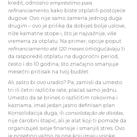
kredit, odnosno
empréstimo para
refinanciamento
, kako biste otplatili postojeće
dugove. Ovo nije samo zamena jednog duga
drugim – ovo je prilika da dobiješ bolje uslove,
niže kamatne stope i, što je najvažnije, više
vremena za otplatu. Na primer, opcije poput
refinanciamento até 120 meses
omogućavaju ti
da rasporediš otplatu na dugoročni period,
često i do 10 godina, što značajno smanjuje
mesečni pritisak na tvoj budžet.
Ali zašto bi ovo uradio? Pa, zamisli da umesto
tri ili četiri različite rate, plaćaš samo jednu.
Umesto da se brineš o različitim rokovima i
kaznama, imaš jedan jasno definisan plan.
Konsolidacija duga, ili
consolidação de dívidas
,
nije čarobni štapić, ali je alat koji ti pomaže da
organizuješ svoje finansije i smanjiš stres. Ovo
je posebno važno za one koji imaju visoke