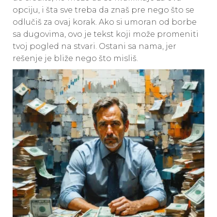
opciju, i šta sve treba da znaš pre nego što se
odlučiš za ovaj korak. Ako si umoran od borbe
sa dugovima, ovo je tekst koji može promeniti
tvoj pogled na stvari. Ostani sa nama, jer
rešenje je bliže nego što misliš.