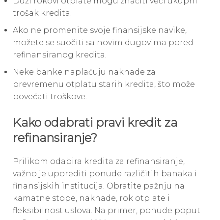
Duži rokovi otplate mogu značiti veći ukupni
trošak kredita.
Ako ne promenite svoje finansijske navike,
možete se suočiti sa novim dugovima pored
refinansiranog kredita.
Neke banke naplaćuju naknade za
prevremenu otplatu starih kredita, što može
povećati troškove.
Kako odabrati pravi kredit za
refinansiranje?
Prilikom odabira kredita za refinansiranje,
važno je uporediti ponude različitih banaka i
finansijskih institucija. Obratite pažnju na
kamatne stope, naknade, rok otplate i
fleksibilnost uslova. Na primer, ponude poput