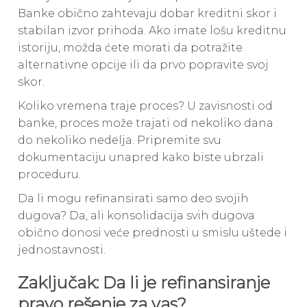
Banke obično zahtevaju dobar kreditni skor i
stabilan izvor prihoda. Ako imate lošu kreditnu
istoriju, možda ćete morati da potražite
alternativne opcije ili da prvo popravite svoj
skor.
Koliko vremena traje proces? U zavisnosti od
banke, proces može trajati od nekoliko dana
do nekoliko nedelja. Pripremite svu
dokumentaciju unapred kako biste ubrzali
proceduru.
Da li mogu refinansirati samo deo svojih
dugova? Da, ali konsolidacija svih dugova
obično donosi veće prednosti u smislu uštede i
jednostavnosti.
Zaključak: Da li je refinansiranje
pravo rešenje za vas?