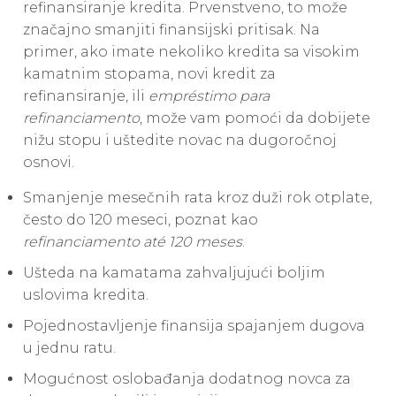
refinansiranje kredita. Prvenstveno, to može
značajno smanjiti finansijski pritisak. Na
primer, ako imate nekoliko kredita sa visokim
kamatnim stopama, novi kredit za
refinansiranje, ili
empréstimo para
refinanciamento
, može vam pomoći da dobijete
nižu stopu i uštedite novac na dugoročnoj
osnovi.
Smanjenje mesečnih rata kroz duži rok otplate,
često do 120 meseci, poznat kao
refinanciamento até 120 meses
.
Ušteda na kamatama zahvaljujući boljim
uslovima kredita.
Pojednostavljenje finansija spajanjem dugova
u jednu ratu.
Mogućnost oslobađanja dodatnog novca za