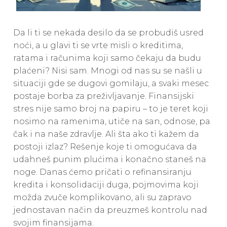
Da li ti se nekada desilo da se probudiš usred
noći, a u glavi ti se vrte misli o kreditima,
ratama i računima koji samo čekaju da budu
plaćeni? Nisi sam. Mnogi od nas su se našli u
situaciji gde se dugovi gomilaju, a svaki mesec
postaje borba za preživljavanje. Finansijski
stres nije samo broj na papiru – to je teret koji
nosimo na ramenima, utiče na san, odnose, pa
čak i na naše zdravlje. Ali šta ako ti kažem da
postoji izlaz? Rešenje koje ti omogućava da
udahneš punim plućima i konačno staneš na
noge. Danas ćemo pričati o refinansiranju
kredita i konsolidaciji duga, pojmovima koji
možda zvuče komplikovano, ali su zapravo
jednostavan način da preuzmeš kontrolu nad
svojim finansijama.