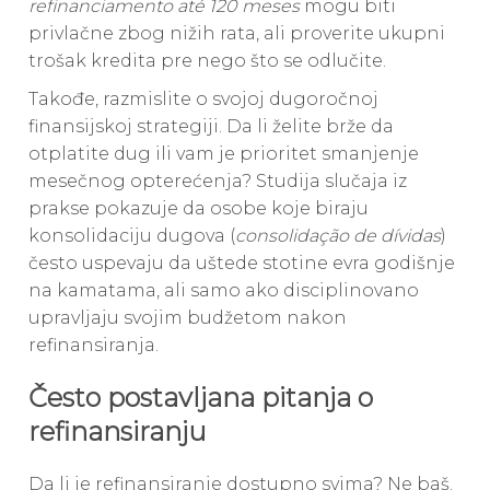
refinanciamento até 120 meses
mogu biti
privlačne zbog nižih rata, ali proverite ukupni
trošak kredita pre nego što se odlučite.
Takođe, razmislite o svojoj dugoročnoj
finansijskoj strategiji. Da li želite brže da
otplatite dug ili vam je prioritet smanjenje
mesečnog opterećenja? Studija slučaja iz
prakse pokazuje da osobe koje biraju
konsolidaciju dugova (
consolidação de dívidas
)
često uspevaju da uštede stotine evra godišnje
na kamatama, ali samo ako disciplinovano
upravljaju svojim budžetom nakon
refinansiranja.
Često postavljana pitanja o
refinansiranju
Da li je refinansiranje dostupno svima? Ne baš.