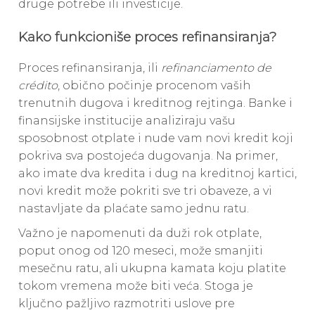
druge potrebe ili investicije.
Kako funkcioniše proces refinansiranja?
Proces refinansiranja, ili
refinanciamento de
crédito
, obično počinje procenom vaših
trenutnih dugova i kreditnog rejtinga. Banke i
finansijske institucije analiziraju vašu
sposobnost otplate i nude vam novi kredit koji
pokriva sva postojeća dugovanja. Na primer,
ako imate dva kredita i dug na kreditnoj kartici,
novi kredit može pokriti sve tri obaveze, a vi
nastavljate da plaćate samo jednu ratu.
Važno je napomenuti da duži rok otplate,
poput onog od 120 meseci, može smanjiti
mesečnu ratu, ali ukupna kamata koju platite
tokom vremena može biti veća. Stoga je
ključno pažljivo razmotriti uslove pre