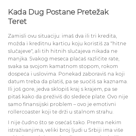
Kada Dug Postane Pretežak
Teret
Zamisli ovu situaciju: imaš dva ili tri kredita,
možda i kreditnu karticu koju koristiš za "hitne
slučajeve", ali tih hitnih slučajeva nikada ne
manjka. Svakog meseca plaćaš različite rate,
svaka sa svojom kamatnom stopom, rokom
dospeća i uslovima. Ponekad zaboraviš na koji
datum treba da platiš, pa se suočiš sa kaznama.
Ili još gore, jedva sklopiš kraj s krajem, pa se
pitaš kako da preživiš do sledeće plate. Ovo nije
samo finansijski problem – ovo je emotivni
rollercoaster koji te drži u stalnom strahu.
I nije čudno što se osećaš tako. Prema nekim
istraživanjima, veliki broj ljudi u Srbiji ima više