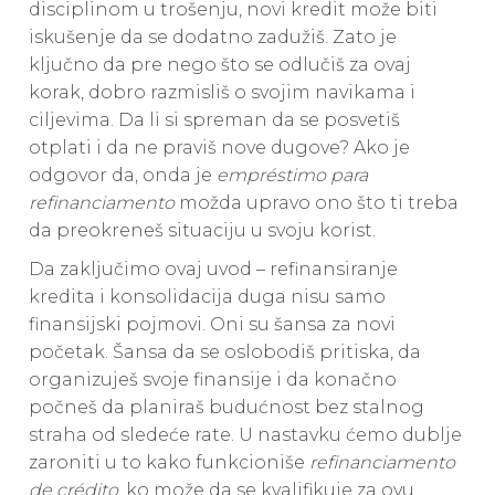
disciplinom u trošenju, novi kredit može biti
iskušenje da se dodatno zadužiš. Zato je
ključno da pre nego što se odlučiš za ovaj
korak, dobro razmisliš o svojim navikama i
ciljevima. Da li si spreman da se posvetiš
otplati i da ne praviš nove dugove? Ako je
odgovor da, onda je
empréstimo para
refinanciamento
možda upravo ono što ti treba
da preokreneš situaciju u svoju korist.
Da zaključimo ovaj uvod – refinansiranje
kredita i konsolidacija duga nisu samo
finansijski pojmovi. Oni su šansa za novi
početak. Šansa da se oslobodiš pritiska, da
organizuješ svoje finansije i da konačno
počneš da planiraš budućnost bez stalnog
straha od sledeće rate. U nastavku ćemo dublje
zaroniti u to kako funkcioniše
refinanciamento
de crédito
, ko može da se kvalifikuje za ovu