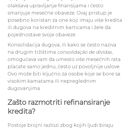
olakšava upravljanje finansijama i često
smanjuje mesečne obaveze. Ovaj pristup je
posebno koristan za one koji imaju više kredita
ili dugova na kreditnim karticama i žele da
pojednostave svoje obaveze.
Konsolidacija dugova, ili kako se često naziva
na drugim tržištima
consolidação de dívidas
,
omogućava vam da umesto više mesečnih rata
plaćate samo jednu, često uz povoljnije uslove.
Ovo može biti ključno za osobe koje se bore sa
visokim kamatama ili nepreglednim
dugovanjima.
Zašto razmotriti refinansiranje
kredita?
Postoje brojni razlozi zbog kojih ljudi biraju