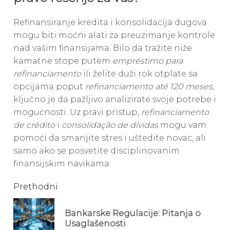
Refinansiranje kredita i konsolidacija dugova
mogu biti moćni alati za preuzimanje kontrole
nad vašim finansijama. Bilo da tražite niže
kamatne stope putem
empréstimo para
refinanciamento
ili želite duži rok otplate sa
opcijama poput
refinanciamento até 120 meses
,
ključno je da pažljivo analizirate svoje potrebe i
mogućnosti. Uz pravi pristup,
refinanciamento
de crédito
i
consolidação de dívidas
mogu vam
pomoći da smanjite stres i uštedite novac, ali
samo ako se posvetite disciplinovanim
finansijskim navikama.
Continue
Prethodni
Reading
Bankarske Regulacije: Pitanja o
Pre
Usaglašenosti
pos