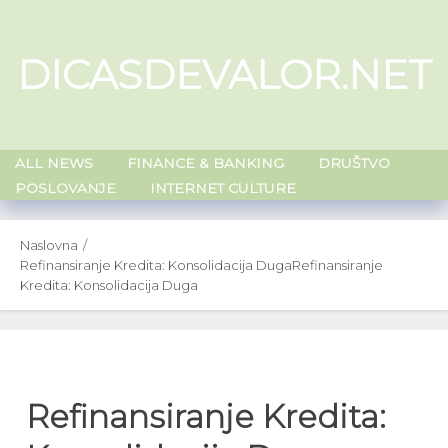
Skip
to
DICASDEVALOR.NET
content
ALL NEWS
FINANCE & BANKING
DRUŠTVO
POSLOVANJE
INTERNET CULTURE
Naslovna
Refinansiranje Kredita: Konsolidacija Duga
Refinansiranje
Kredita: Konsolidacija Duga
Refinansiranje Kredita: