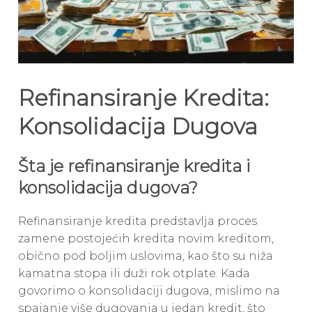
Refinansiranje Kredita:
Konsolidacija Dugova
Šta je refinansiranje kredita i
konsolidacija dugova?
Refinansiranje kredita predstavlja proces
zamene postojećih kredita novim kreditom,
obično pod boljim uslovima, kao što su niža
kamatna stopa ili duži rok otplate. Kada
govorimo o konsolidaciji dugova, mislimo na
spajanje više dugovanja u jedan kredit, što