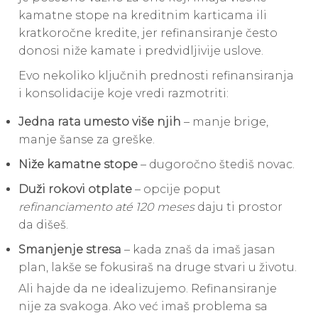
kamatne stope na kreditnim karticama ili
kratkoročne kredite, jer refinansiranje često
donosi niže kamate i predvidljivije uslove.
Evo nekoliko ključnih prednosti refinansiranja
i konsolidacije koje vredi razmotriti:
Jedna rata umesto više njih
– manje brige,
manje šanse za greške.
Niže kamatne stope
– dugoročno štediš novac.
Duži rokovi otplate
– opcije poput
refinanciamento até 120 meses
daju ti prostor
da dišeš.
Smanjenje stresa
– kada znaš da imaš jasan
plan, lakše se fokusiraš na druge stvari u životu.
Ali hajde da ne idealizujemo. Refinansiranje
nije za svakoga. Ako već imaš problema sa