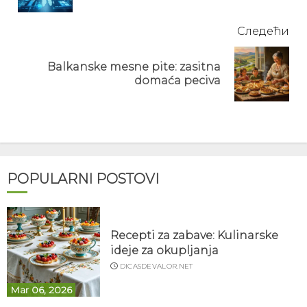
Следећи
Balkanske mesne pite: zasitna
Next
domaća peciva
post:
POPULARNI POSTOVI
Recepti za zabave: Kulinarske
ideje za okupljanja
DICASDEVALOR.NET
Mar 06, 2026