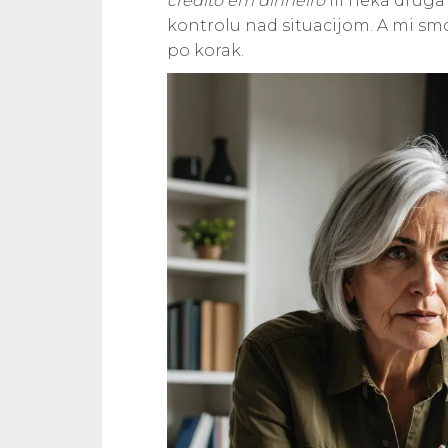
crédito em dinheiro
ili neka druga
kontrolu nad situacijom. A mi s
po korak.