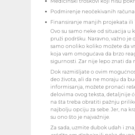
Medicinski troškovi koji nisu pok
Podmirenje neočekivanih računa 
Finansiranje manjih projekata ili 
Ovo su samo neke od situacija u 
pruži podršku. Naravno, važno je 
samo onoliko koliko možete da vra
koja vam omogućava da brzo rea
sigurnosti. Zar nije lepo znati d
Dok razmišljate o ovim mogućnostim
deo života, ali da ne moraju da bu
informisanja, možete pronaći re
delovima ovog teksta, detaljnije ć
na šta treba obratiti pažnju prili
najbolju opciju za sebe. Jer, na kra
su ono što je najvažnije.
Za sada, uzmite dubok udah i znajt