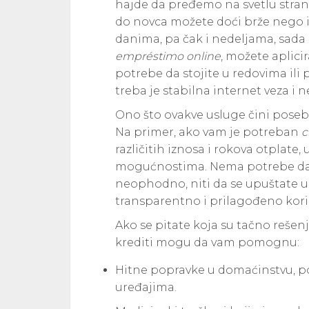
hajde da pređemo na svetlu stranu
do novca možete doći brže nego ik
danima, pa čak i nedeljama, sada s
empréstimo online
, možete aplici
potrebe da stojite u redovima ili
treba je stabilna internet veza i
Ono što ovakve usluge čini posebn
Na primer, ako vam je potreban
c
različitih iznosa i rokova otplate
mogućnostima. Nema potrebe da s
neophodno, niti da se upuštate u
transparentno i prilagođeno kori
Ako se pitate koja su tačno rešen
krediti mogu da vam pomognu:
Hitne popravke u domaćinstvu, po
uređajima.