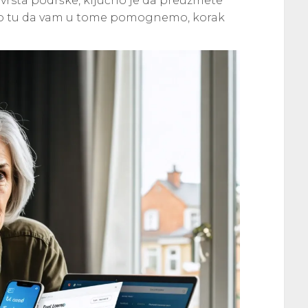
 vrsta podrške, ključno je da preuzmete
mo tu da vam u tome pomognemo, korak