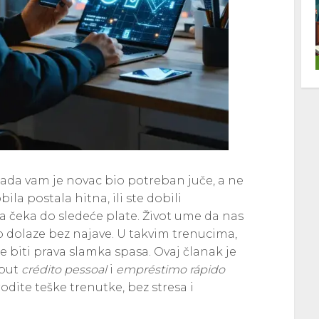
i kada vam je novac bio potreban juče, a ne
a postala hitna, ili ste dobili
a čeka do sledeće plate. Život ume da nas
sto dolaze bez najave. U takvim trenucima,
 biti prava slamka spasa. Ovaj članak je
oput
crédito pessoal
i
empréstimo rápido
te teške trenutke, bez stresa i