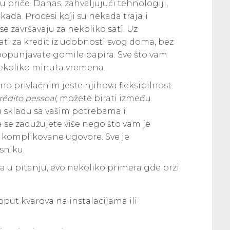
 priče. Danas, zahvaljujući tehnologiji,
ada. Procesi koji su nekada trajali
e završavaju za nekoliko sati. Uz
rati za kredit iz udobnosti svog doma, bez
 popunjavate gomile papira. Sve što vam
 nekoliko minuta vremena.
o privlačnim jeste njihova fleksibilnost.
rédito pessoal
, možete birati između
, u skladu sa vašim potrebama i
e zadužujete više nego što vam je
 komplikovane ugovore. Sve je
sniku.
ja u pitanju, evo nekoliko primera gde brzi
put kvarova na instalacijama ili