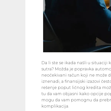
Da li ste se ikada našli u situacij
sutra? Možda je popravka automobil
neočekivani račun koji ne može d
iznenadi, a finansijski izazovi če
rešenje poput ličnog kredita može
tu da vam objasni kako opcije p
mogu da vam pomognu da prebrodi
komplikacija.