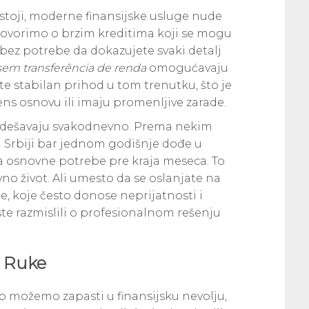
stoji, moderne finansijske usluge nude
ovorimo o brzim kreditima koji se mogu
bez potrebe da dokazujete svaki detalj
sem transferência de renda
omogućavaju
e stabilan prihod u tom trenutku, što je
lens osnovu ili imaju promenljive zarade.
je dešavaju svakodnevno. Prema nekim
u Srbiji bar jednom godišnje dođe u
za osnovne potrebe pre kraja meseca. To
avno život. Ali umesto da se oslanjate na
ce, koje često donose neprijatnosti i
ste razmislili o profesionalnom rešenju
t Ruke
ko možemo zapasti u finansijsku nevolju,