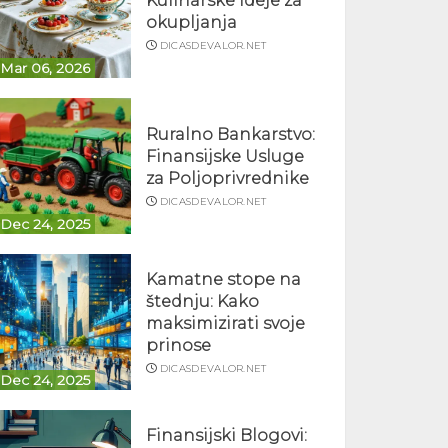
Kulinarske ideje za
okupljanja
DICASDEVALOR.NET
Mar 06, 2026
Ruralno Bankarstvo:
Finansijske Usluge
za Poljoprivrednike
DICASDEVALOR.NET
Dec 24, 2025
Kamatne stope na
štednju: Kako
maksimizirati svoje
prinose
DICASDEVALOR.NET
Dec 24, 2025
Finansijski Blogovi: