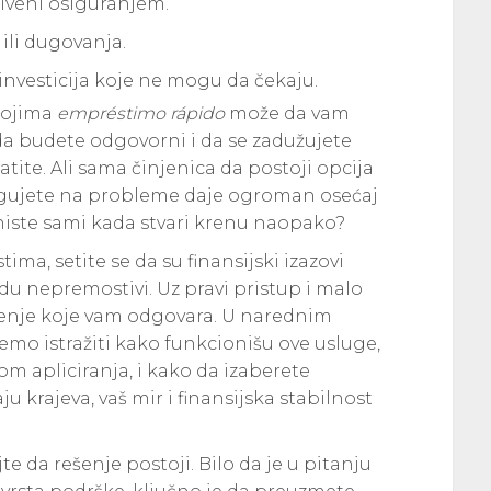
riveni osiguranjem.
ili dugovanja.
investicija koje ne mogu da čekaju.
kojima
empréstimo rápido
može da vam
da budete odgovorni i da se zadužujete
tite. Ali sama činjenica da postoji opcija
gujete na probleme daje ogroman osećaj
a niste sami kada stvari krenu naopako?
a, setite se da su finansijski izazovi
du nepremostivi. Uz pravi pristup i malo
šenje koje vam odgovara. U narednim
emo istražiti kako funkcionišu ove usluge,
kom apliciranja, i kako da izaberete
ju krajeva, vaš mir i finansijska stabilnost
e da rešenje postoji. Bilo da je u pitanju