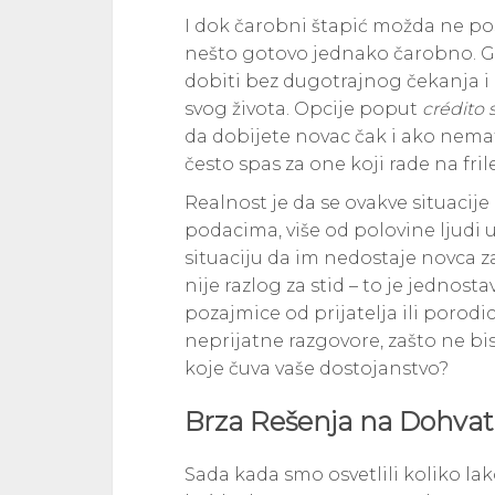
I dok čarobni štapić možda ne po
nešto gotovo jednako čarobno. G
dobiti bez dugotrajnog čekanja i 
svog života. Opcije poput
crédito 
da dobijete novac čak i ako nemat
često spas za one koji rade na fri
Realnost je da se ovakve situaci
podacima, više od polovine ljudi 
situaciju da im nedostaje novca 
nije razlog za stid – to je jednost
pozajmice od prijatelja ili porodi
neprijatne razgovore, zašto ne bi
koje čuva vaše dostojanstvo?
Brza Rešenja na Dohva
Sada kada smo osvetlili koliko la