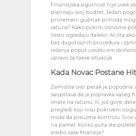
Finansijska sigurnost nije uvek za
planiraju svoj budžet. Jedan pogr
privremeni gubitak prihoda mogu 
račune? Kako pokriti osnovne pot
često izgledaju daleko. Ali šta ak
bez dugotrajnih procedura i zamr
rešenja poput
crédito em dinheiro
upravo za takve situacije.
Kada Novac Postane Hi
Zamislite ovo: petak je popodne, 
saopštava da je popravka vašeg fr
imate na računu. Ili, još gore, det
pregledi koji nisu pokriveni osig
može da preuzme kontrolu. Srce va
na pamet. Koliko puta ste poželeli
sredio vaše finansije?