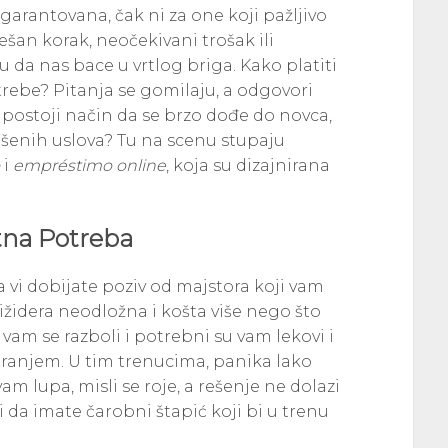
garantovana, čak ni za one koji pažljivo
ešan korak, neočekivani trošak ili
da nas bace u vrtlog briga. Kako platiti
rebe? Pitanja se gomilaju, a odgovori
o postoji način da se brzo dođe do novca,
šenih uslova? Tu na scenu stupaju
i
empréstimo online
, koja su dizajnirana
tna Potreba
a vi dobijate poziv od majstora koji vam
ižidera neodložna i košta više nego što
e vam se razboli i potrebni su vam lekovi i
uranjem. U tim trenucima, panika lako
m lupa, misli se roje, a rešenje ne dolazi
 da imate čarobni štapić koji bi u trenu