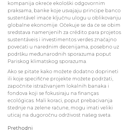
kompanija okreće ekološki odgovornim
praksama, banke koje usvajaju principe banco
sustentável imaće ključnu ulogu u oblikovanju
globalne ekonomije. Očekuje se da će se obim
sredstava namenjenih za crédito para projetos
sustentáveis i investimentos verdes značajno
povećati u narednim decenijama, posebno uz
podršku međunarodnih sporazuma poput
Pariskog klimatskog sporazuma.
Ako se pitate kako možete dodatno doprineti
ili koje specifične projekte možete podržati,
započnite istraživanjem lokalnih banaka i
fondova koji se fokusiraju na finanças
ecológicas. Mali koraci, poput prebacivanja
štednje na zelene račune, mogu imati veliki
uticaj na dugoročnu održivost našeg sveta.
Continue
Prethodni