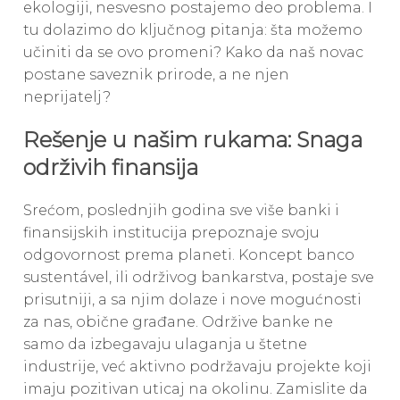
ekologiji, nesvesno postajemo deo problema. I
tu dolazimo do ključnog pitanja: šta možemo
učiniti da se ovo promeni? Kako da naš novac
postane saveznik prirode, a ne njen
neprijatelj?
Rešenje u našim rukama: Snaga
održivih finansija
Srećom, poslednjih godina sve više banki i
finansijskih institucija prepoznaje svoju
odgovornost prema planeti. Koncept banco
sustentável, ili održivog bankarstva, postaje sve
prisutniji, a sa njim dolaze i nove mogućnosti
za nas, obične građane. Održive banke ne
samo da izbegavaju ulaganja u štetne
industrije, već aktivno podržavaju projekte koji
imaju pozitivan uticaj na okolinu. Zamislite da