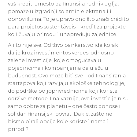
vaš kredit, umesto da finansira rudnik uglja,
pomaže u izgradnji solarnih elektrana ili
obnovi šuma. To je upravo ono što znači crédito
para projetos sustentáveis – kredit za projekte
koji čuvaju prirodu i unapređuju zajednice.
Ali to nije sve. Održivo bankarstvo ide korak
dalje kroz investimentos verdes, odnosno
zelene investicije, koje omogućavaju
pojedincima i kompanijama da ulažu u
budućnost. Ovo može biti sve – od finansiranja
startapova koji razvijaju ekološke tehnologije,
do podrške poljoprivrednicima koji koriste
održive metode. I najvažnije, ove investicije nisu
samo dobre za planetu – one često donose i
solidan finansijski povrat. Dakle, zašto ne
bismo birali opcije koje koriste i nama i
prirodi?