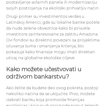
postavljanje solarnih panela ili modernizaciju
svojih postrojenja na ekološki prihvatljiv način.
Drugi primer su investimentos verdes u
Latinskoj Americi, gde su lokalne banke počele
da nude zelene obveznice kako bi privukle
investitore zainteresovane za zaštitu Amazona.
Ovi fondovi su direktno povezani sa projektima
očuvanja šuma i smanjenja krčenja, što
pokazuje kako finansije mogu imati direktan
uticaj na globalne ekološke ciljeve.
Kako možete učestvovati u
održivom bankarstvu?
Ako želite da budete deo ovog pokreta, postoji
nekoliko načina da se uključite. Prvo, možete
izabrati banku koja promoviše finanças
ecológicas i koja nudi proizvode poput zelenih