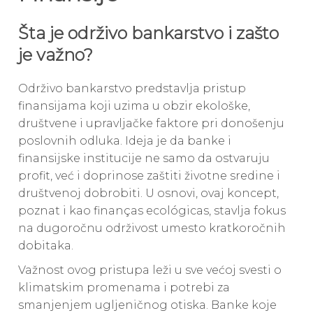
Šta je održivo bankarstvo i zašto
je važno?
Održivo bankarstvo predstavlja pristup
finansijama koji uzima u obzir ekološke,
društvene i upravljačke faktore pri donošenju
poslovnih odluka. Ideja je da banke i
finansijske institucije ne samo da ostvaruju
profit, već i doprinose zaštiti životne sredine i
društvenoj dobrobiti. U osnovi, ovaj koncept,
poznat i kao finanças ecológicas, stavlja fokus
na dugoročnu održivost umesto kratkoročnih
dobitaka.
Važnost ovog pristupa leži u sve većoj svesti o
klimatskim promenama i potrebi za
smanjenjem ugljeničnog otiska. Banke koje