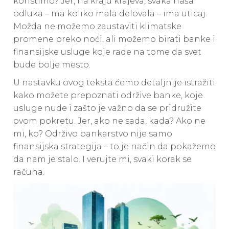
koristimo? Jer, na kraju krajeva, svaka naša
odluka – ma koliko mala delovala – ima uticaj.
Možda ne možemo zaustaviti klimatske
promene preko noći, ali možemo birati banke i
finansijske usluge koje rade na tome da svet
bude bolje mesto.
U nastavku ovog teksta ćemo detaljnije istražiti
kako možete prepoznati održive banke, koje
usluge nude i zašto je važno da se pridružite
ovom pokretu. Jer, ako ne sada, kada? Ako ne
mi, ko? Održivo bankarstvo nije samo
finansijska strategija – to je način da pokažemo
da nam je stalo. I verujte mi, svaki korak se
računa.