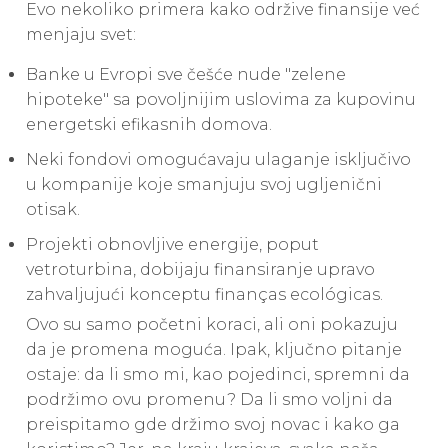
Evo nekoliko primera kako održive finansije već
menjaju svet:
Banke u Evropi sve češće nude "zelene
hipoteke" sa povoljnijim uslovima za kupovinu
energetski efikasnih domova.
Neki fondovi omogućavaju ulaganje isključivo
u kompanije koje smanjuju svoj ugljenični
otisak.
Projekti obnovljive energije, poput
vetroturbina, dobijaju finansiranje upravo
zahvaljujući konceptu finanças ecológicas.
Ovo su samo početni koraci, ali oni pokazuju
da je promena moguća. Ipak, ključno pitanje
ostaje: da li smo mi, kao pojedinci, spremni da
podržimo ovu promenu? Da li smo voljni da
preispitamo gde držimo svoj novac i kako ga