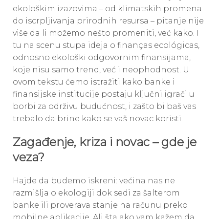
ekološkim izazovima – od klimatskih promena
do iscrpljivanja prirodnih resursa – pitanje nije
više da li možemo nešto promeniti, već kako. I
tu na scenu stupa ideja o finanças ecológicas,
odnosno ekološki odgovornim finansijama,
koje nisu samo trend, već i neophodnost. U
ovom tekstu ćemo istražiti kako banke i
finansijske institucije postaju ključni igrači u
borbi za održivu budućnost, i zašto bi baš vas
trebalo da brine kako se vaš novac koristi.
Zagađenje, kriza i novac – gde je
veza?
Hajde da budemo iskreni: većina nas ne
razmišlja o ekologiji dok sedi za šalterom
banke ili proverava stanje na računu preko
mobilne aplikacije. Ali šta ako vam kažem da