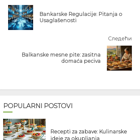
Reading
Bankarske Regulacije: Pitanja o
Pre
Usaglašenosti
pos
Следећи
Balkanske mesne pite: zasitna
Next
domaća peciva
post:
POPULARNI POSTOVI
Recepti za zabave: Kulinarske
ideje za okupljanja