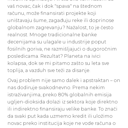
vaš novac, čak i dok "spava" na štednom
računu, može finansirati projekte koji
uništavaju šume, zagađuju reke ili doprinose
globalnom zagrevanju? Nažalost, to je često
realnost. Mnoge tradicionalne banke
decenijama su ulagale u industrije poput
fosilnih goriva, ne razmišljajući o dugoročnim
posledicama. Rezultat? Planeta na ivici
kolapsa, dok se mi pitamo zašto su leta sve
toplija, a vazduh sve teži za disanje.
Ovaj problem nije samo dalek i apstraktan – on
nas dodiruje svakodnevno. Prema nekim
istraživanjima, preko 80% globalnih emisija
ugljen-dioksida dolazi iz sektora koje direktno
ili indirektno finansiraju velike banke. To znači
da svaki put kada uzmemo kredit ili uložimo
novac preko institucija koje ne vode računa o