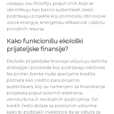
usvajaju ovu filozofiju, poput onih koje se
identifikuju kao banco sustentável, često
podržavaju projekte koji promovišu obnovljive
izvore energije, energetsku efikasnost i zaštitu
prirodnih resursa.
Kako funkcionišu ekološki
prijateljske finansije?
Ekološki prijateljske finansije uključuju različite
strategije i proizvode koji podržavaju održivost.
Na primer, banke nude specijalne kredite,
poznate kao crédito para projetos
sustentáveis, koji su namenjeni za finansiranje
projekata poput solarnih elektrana,
vetroturbina ili reciklažnih postrojenja. Ovi
krediti često dolaze sa povoljnim uslovima
kako bi podstakli investitore da se odluče za