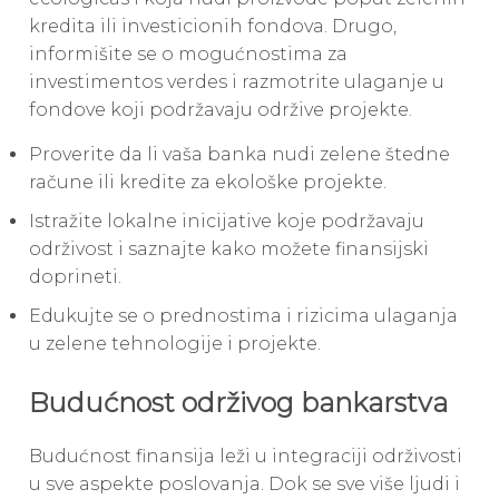
kredita ili investicionih fondova. Drugo,
informišite se o mogućnostima za
investimentos verdes i razmotrite ulaganje u
fondove koji podržavaju održive projekte.
Proverite da li vaša banka nudi zelene štedne
račune ili kredite za ekološke projekte.
Istražite lokalne inicijative koje podržavaju
održivost i saznajte kako možete finansijski
doprineti.
Edukujte se o prednostima i rizicima ulaganja
u zelene tehnologije i projekte.
Budućnost održivog bankarstva
Budućnost finansija leži u integraciji održivosti
u sve aspekte poslovanja. Dok se sve više ljudi i