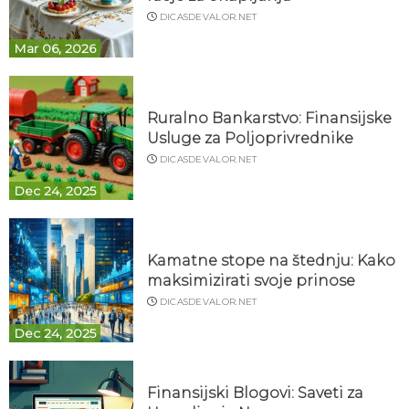
DICASDEVALOR.NET
Mar 06, 2026
Ruralno Bankarstvo: Finansijske
Usluge za Poljoprivrednike
DICASDEVALOR.NET
Dec 24, 2025
Kamatne stope na štednju: Kako
maksimizirati svoje prinose
DICASDEVALOR.NET
Dec 24, 2025
Finansijski Blogovi: Saveti za