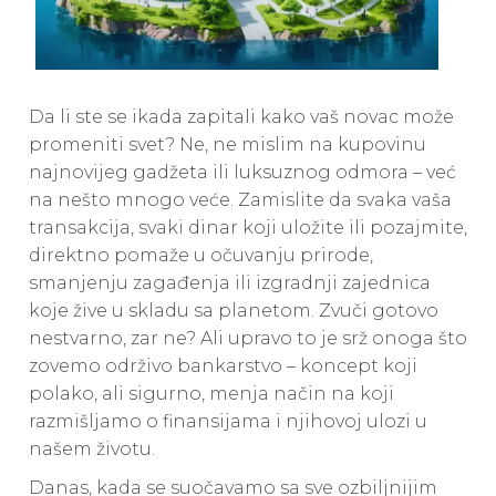
Da li ste se ikada zapitali kako vaš novac može
promeniti svet? Ne, ne mislim na kupovinu
najnovijeg gadžeta ili luksuznog odmora – već
na nešto mnogo veće. Zamislite da svaka vaša
transakcija, svaki dinar koji uložite ili pozajmite,
direktno pomaže u očuvanju prirode,
smanjenju zagađenja ili izgradnji zajednica
koje žive u skladu sa planetom. Zvuči gotovo
nestvarno, zar ne? Ali upravo to je srž onoga što
zovemo održivo bankarstvo – koncept koji
polako, ali sigurno, menja način na koji
razmišljamo o finansijama i njihovoj ulozi u
našem životu.
Danas, kada se suočavamo sa sve ozbiljnijim