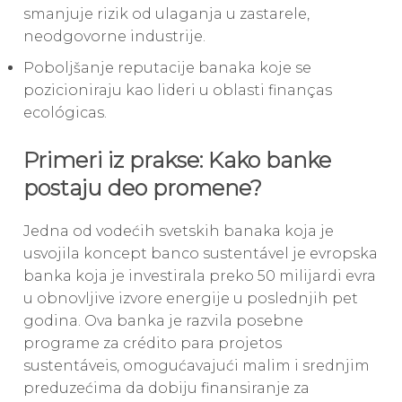
smanjuje rizik od ulaganja u zastarele,
neodgovorne industrije.
Poboljšanje reputacije banaka koje se
pozicioniraju kao lideri u oblasti finanças
ecológicas.
Primeri iz prakse: Kako banke
postaju deo promene?
Jedna od vodećih svetskih banaka koja je
usvojila koncept banco sustentável je evropska
banka koja je investirala preko 50 milijardi evra
u obnovljive izvore energije u poslednjih pet
godina. Ova banka je razvila posebne
programe za crédito para projetos
sustentáveis, omogućavajući malim i srednjim
preduzećima da dobiju finansiranje za